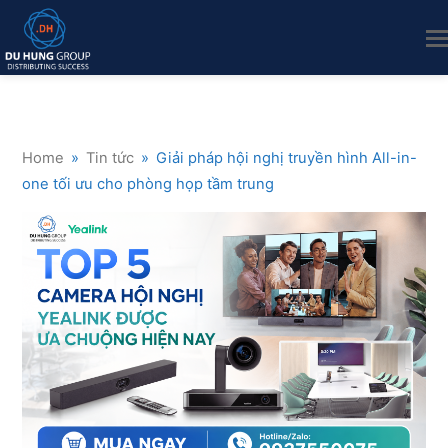
Home
»
Tin tức
»
Giải pháp hội nghị truyền hình All-in-
one tối ưu cho phòng họp tầm trung