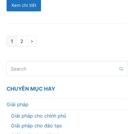
Xem chi tiết
Page
Page
1
2
Next
Search
Subm
CHUYÊN MỤC HAY
Giải pháp
Giải pháp cho chính phủ
Giải pháp cho đào tạo