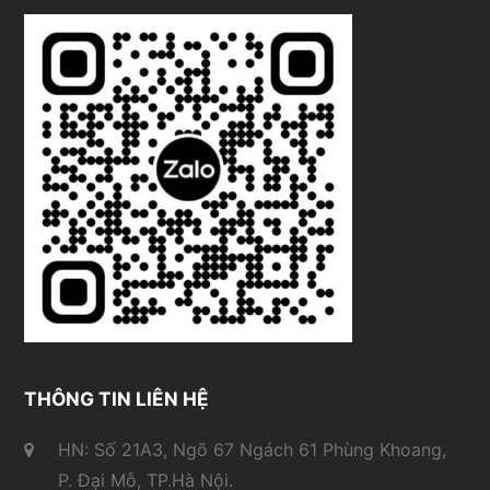
THÔNG TIN LIÊN HỆ
HN: Số 21A3, Ngõ 67 Ngách 61 Phùng Khoang,
P. Đại Mỗ, TP.Hà Nội.