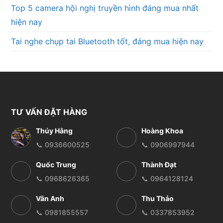
Top 5 camera hội nghị truyền hình đáng mua nhất
hiện nay
Tai nghe chụp tai Bluetooth tốt, đáng mua hiện nay
TƯ VẤN ĐẶT HÀNG
Thúy Hằng
Hoàng Khoa
📞 0936600525
📞 0906997944
Quốc Trung
Thành Đạt
📞 0968626365
📞 0964128124
Vân Anh
Thu Thảo
📞 0981855557
📞 0337853952