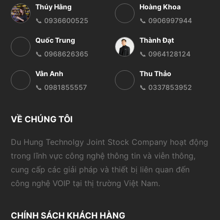
Thúy Hằng
Hoàng Khoa
📞 0936600525
📞 0906997944
Quốc Trung
Thành Đạt
📞 0968626365
📞 0964128124
Vân Anh
Thu Thảo
📞 0981855557
📞 0337853952
VỀ CHÚNG TÔI
Du Hung Technolgy Joint Stock Company hoạt động
trong lĩnh vực công nghệ thông tin và viễn thông,
cung cấp các giải pháp và thiết bị liên quan đến
công nghệ VOIP tại thị trường Việt Nam.
CHÍNH SÁCH KHÁCH HÀNG