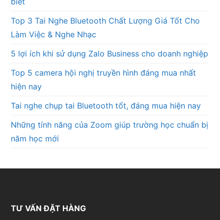
biết
Top 3 Tai Nghe Bluetooth Chất Lượng Giá Tốt Cho
Làm Việc & Nghe Nhạc
5 lợi ích khi sử dụng Zalo Business cho doanh nghiệp
Top 5 camera hội nghị truyền hình đáng mua nhất
hiện nay
Tai nghe chụp tai Bluetooth tốt, đáng mua hiện nay
Những tính năng của Zoom giúp trường học chuẩn bị
năm học mới
TƯ VẤN ĐẶT HÀNG