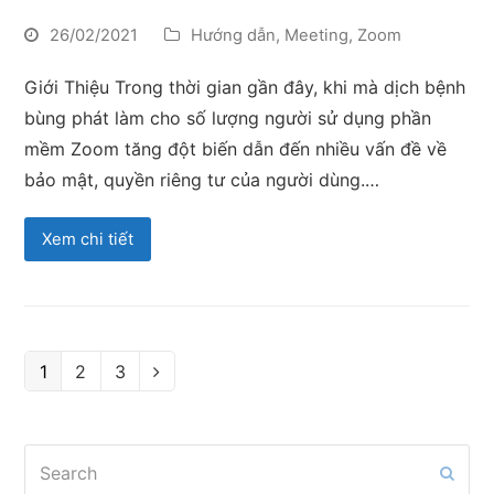
26/02/2021
Hướng dẫn
,
Meeting
,
Zoom
Giới Thiệu Trong thời gian gần đây, khi mà dịch bệnh
bùng phát làm cho số lượng người sử dụng phần
mềm Zoom tăng đột biến dẫn đến nhiều vấn đề về
bảo mật, quyền riêng tư của người dùng.…
Xem chi tiết
Page
Page
Page
1
2
3
Next
Search
Subm