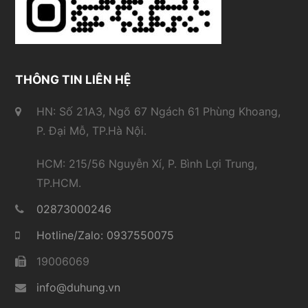
THÔNG TIN LIÊN HỆ
HN: Số 21A3, Ngõ 67 Ngách 61 Phùng Khoang,
P. Đại Mỗ, TP.Hà Nội.
HCM: 215/56 Nguyễn Xí, P. Bình Lợi Trung,
TP.HCM.
02873000246
Hotline/Zalo: 0937550075
19006069
info@duhung.vn