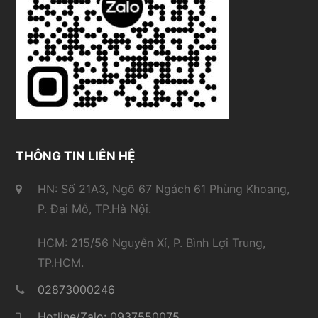
THÔNG TIN LIÊN HỆ
HN: Số 21A3, Ngõ 67 Ngách 61 Phùng Khoang,
P. Đại Mỗ, TP.Hà Nội.
HCM: 215/56 Nguyễn Xí, P. Bình Lợi Trung,
TP.HCM.
02873000246
Hotline/Zalo: 0937550075