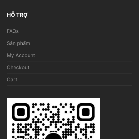
HỖ TRỢ
FAQs
Sản phẩm
My Account
Checkout
Cart