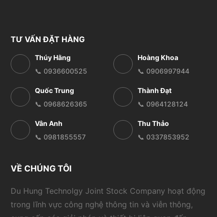
TƯ VẤN ĐẶT HÀNG
Thúy Hằng
Hoàng Khoa
📞 0936600525
📞 0906997944
Quốc Trung
Thành Đạt
📞 0968626365
📞 0964128124
Vân Anh
Thu Thảo
📞 0981855557
📞 0337853952
VỀ CHÚNG TÔI
Du Hung Technolgy Joint Stock Company hoạt động
trong lĩnh vực công nghệ thông tin và viễn thông,