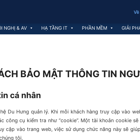
Về
I NGHỊ & AV
HẠ TẦNG IT
PHẦN MỀM
GIẢI PH
ÁCH BẢO MẬT THÔNG TIN NG
tin cá nhân
 Du Hưng quản lý. Khi mỗi khách hàng truy cập vào websi
c công cụ kiểm tra như “cookie”. Một tài khoản cookie sẽ 
uy cập vào trang web, việc sử dụng chức năng này sẽ giúp c
chúng tôi.