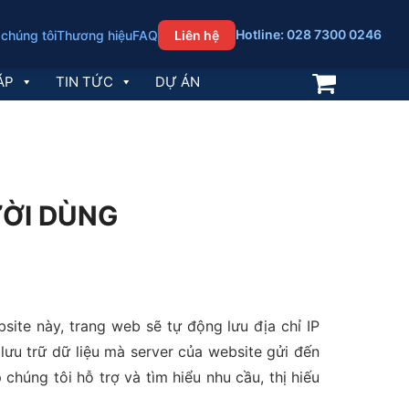
Hotline: 028 7300 0246
 chúng tôi
Thương hiệu
FAQ
Liên hệ
ÁP
TIN TỨC
DỰ ÁN
ƯỜI DÙNG
te này, trang web sẽ tự động lưu địa chỉ IP
lưu trữ dữ liệu mà server của website gửi đến
húng tôi hỗ trợ và tìm hiểu nhu cầu, thị hiếu