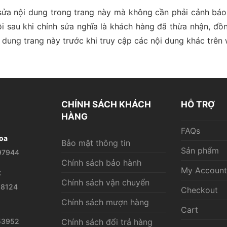
ửa nội dung trong trang này mà không cần phải cảnh báo
i sau khi chỉnh sửa nghĩa là khách hàng đã thừa nhận, đồn
dung trang này trước khi truy cập các nội dung khác trên 
CHÍNH SÁCH KHÁCH
HỖ TRỢ
HÀNG
FAQs
oa
Bảo mật thông tin
Sản phẩm
97944
Chính sách bảo hành
My Account
t
Chính sách vận chuyển
28124
Checkout
Chính sách mượn hàng
Cart
53952
Chính sách đổi trả hàng