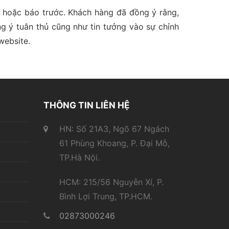
 hoặc báo trước. Khách hàng đã đồng ý rằng,
g ý tuân thủ cũng như tin tưởng vào sự chỉnh
website.
THÔNG TIN LIÊN HỆ
HN: Số 21A3, Ngõ 67 Ngách
61 Phùng Khoang, P. Đại Mỗ,
TP.Hà Nội.
HCM: 215/56 Nguyễn Xí, P.
Bình Lợi Trung, TP.HCM.
02873000246