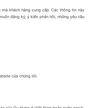
ác mà khách hàng cung cấp. Các thông tin này
muốn đăng ký, ý kiến phản hồi, những yêu cầu
bsite của chúng tôi.
i tác của Du Hưng ở Việt Nam hoặc nước ngoài.