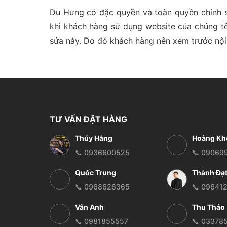
Du Hưng có đặc quyền và toàn quyền chỉnh s
khi khách hàng sử dụng website của chúng tô
sửa này. Do đó khách hàng nên xem trước nội 
TƯ VẤN ĐẶT HÀNG
Thúy Hằng
Hoàng Kh
📞 0936600525
📞 09069
Quốc Trung
Thành Đạ
📞 0968626365
📞 09641
Vân Anh
Thu Thảo
📞 0981855557
📞 03378