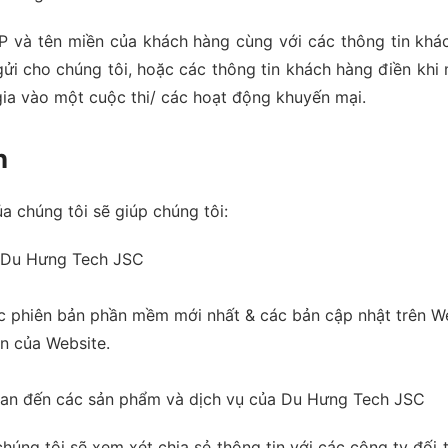
 IP và tên miền của khách hàng cùng với các thông tin kh
i cho chúng tôi, hoặc các thông tin khách hàng điền khi 
 gia vào một cuộc thi/ các hoạt động khuyến mại.
n
a chúng tôi sẽ giúp chúng tôi:
a Du Hưng Tech JSC
c phiên bản phần mềm mới nhất & các bản cập nhật trên We
n của Website.
uan đến các sản phẩm và dịch vụ của Du Hưng Tech JSC
chúng tôi sẽ xem xét chia sẻ thông tin với các công ty đố