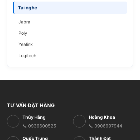
Tai nghe
Jabra
Poly
Yealink
Logitech
TƯ VẤN ĐẶT HÀNG
Thúy Hằng
Hoàng Khoa
📞 0936600525
📞 0906997944
Quốc Trung
Thành Đạt