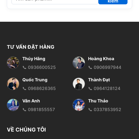
kiếm
TƯ VẤN ĐẶT HÀNG
Thúy Hằng
Hoàng Khoa
📞 0936600525
📞 0906997944
Quốc Trung
Thành Đạt
📞 0968626365
📞 0964128124
Vân Anh
Thu Thảo
📞 0981855557
📞 0337853952
VỀ CHÚNG TÔI