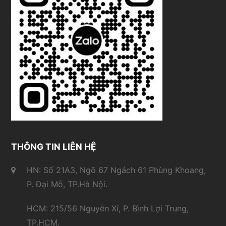
THÔNG TIN LIÊN HỆ
HN: Số 21A3, Ngõ 67 Ngách 61 Phùng Khoang,
P. Đại Mỗ, TP.Hà Nội.
HCM: 215/56 Nguyễn Xí, P. Bình Lợi Trung,
TP.HCM.