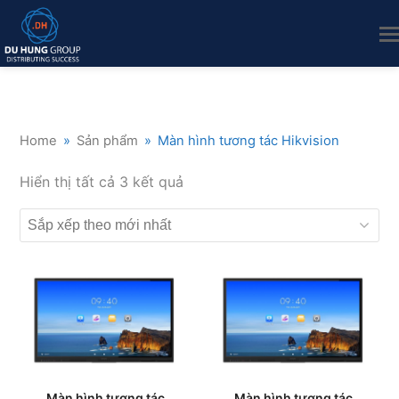
Home
»
Sản phẩm
»
Màn hình tương tác Hikvision
Đã
Hiển thị tất cả 3 kết quả
sắp
xếp
theo
mới
nhất
Màn hình tương tác
Màn hình tương tác