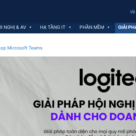
Về
I NGHỊ & AV
HẠ TẦNG IT
PHẦN MỀM
GIẢI PH
họp Microsoft Teams