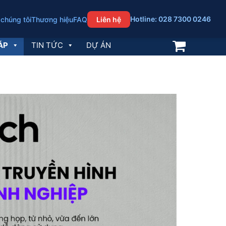
Hotline: 028 7300 0246
 chúng tôi
Thương hiệu
FAQ
Liên hệ
ÁP
TIN TỨC
DỰ ÁN