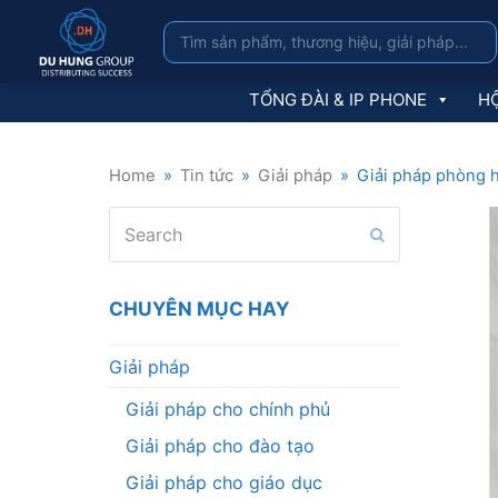
TỔNG ĐÀI & IP PHONE
HỘ
Home
»
Tin tức
»
Giải pháp
»
Giải pháp phòng 
Search
Submit
CHUYÊN MỤC HAY
Giải pháp
Giải pháp cho chính phủ
Giải pháp cho đào tạo
Giải pháp cho giáo dục