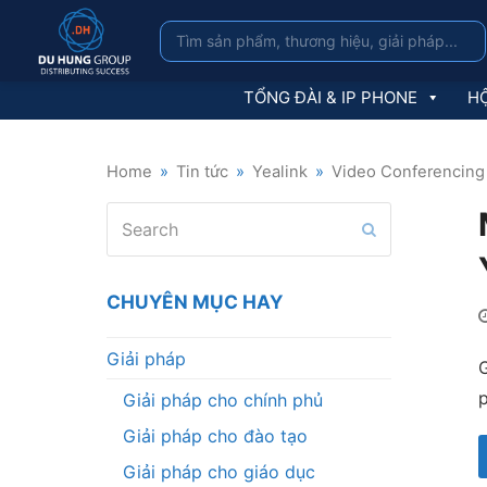
TỔNG ĐÀI & IP PHONE
HỘ
Home
»
Tin tức
»
Yealink
»
Video Conferencing
Search
Submit
CHUYÊN MỤC HAY
Giải pháp
G
p
Giải pháp cho chính phủ
Giải pháp cho đào tạo
Giải pháp cho giáo dục