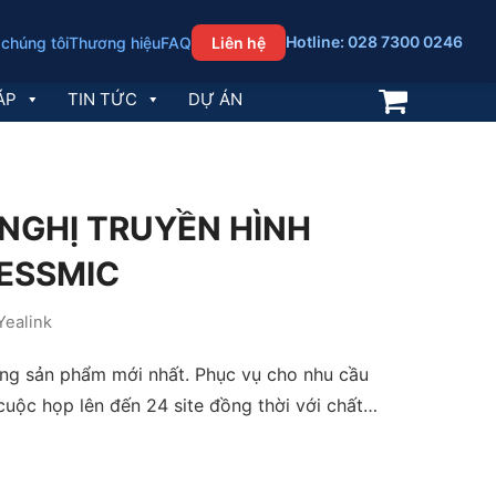
Hotline: 028 7300 0246
 chúng tôi
Thương hiệu
FAQ
Liên hệ
ÁP
TIN TỨC
DỰ ÁN
I NGHỊ TRUYỀN HÌNH
ESSMIC
Yealink
dòng sản phẩm mới nhất. Phục vụ cho nhu cầu
cuộc họp lên đến 24 site đồng thời với chất…