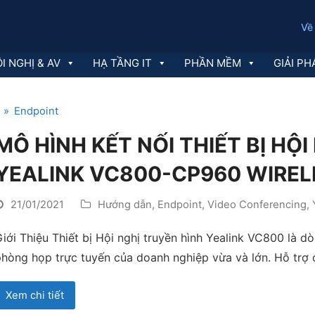
Về
I NGHỊ & AV
HẠ TẦNG IT
PHẦN MỀM
GIẢI PH
»
Endpoint
MÔ HÌNH KẾT NỐI THIẾT BỊ HỘ
YEALINK VC800-CP960 WIREL
21/01/2021
Hướng dẫn
,
Endpoint
,
Video Conferencing
,
iới Thiệu Thiết bị Hội nghị truyền hình Yealink VC800 là 
hòng họp trực tuyến của doanh nghiệp vừa và lớn. Hỗ trợ 
Xem chi tiết