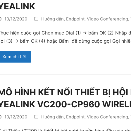
YEALINK
10/12/2020
Hướng dẫn
,
Endpoint
,
Video Conferencing
,
hực hiện cuộc gọi Chọn mục Dial (1) -> bấm OK (2) Nhập đ
ọi (3) -> bấm OK (4) hoặc Bấm để dừng cuộc gọi Gọi nhiều
Xem chi tiết
MÔ HÌNH KẾT NỐI THIẾT BỊ HỘ
YEALINK VC200-CP960 WIREL
10/12/2020
Hướng dẫn
,
Endpoint
,
Video Conferencing
,
iới Thiệu VC200 là thiết bị hội nghị truyền hình đầu vào d