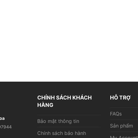
CHÍNH SÁCH KHÁCH
HỖ TRỢ
HÀNG
FAQs
oa
Bảo mật thông tin
Sản phẩm
97944
Chính sách bảo hành
My Account