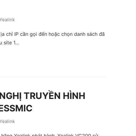
Yealink
ịa chỉ IP cần gọi đến hoặc chọn danh sách đã
 site 1…
I NGHỊ TRUYỀN HÌNH
ESSMIC
Yealink
o hãng Yealink phát hành. Yealink VC200 sử