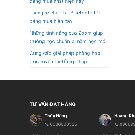
đáng mua nhất hiện nay
Tai nghe chụp tai Bluetooth tốt,
đáng mua hiện nay
Những tính năng của Zoom giúp
trường học chuẩn bị năm học mới
Cung cấp giải pháp phòng họp
trực tuyến tại Đồng Tháp
TƯ VẤN ĐẶT HÀNG
Thúy Hằng
Hoàng Kh
📞 0936600525
📞 09069