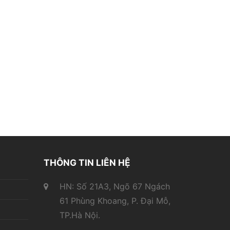
THÔNG TIN LIÊN HỆ
HN: Số 21A3, Ngõ 67 Ngách
61 Phùng Khoang, P. Đại Mỗ,
TP.Hà Nội.