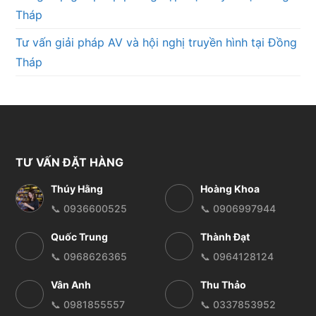
Tháp
Tư vấn giải pháp AV và hội nghị truyền hình tại Đồng
Tháp
TƯ VẤN ĐẶT HÀNG
Thúy Hằng
Hoàng Khoa
📞 0936600525
📞 0906997944
Quốc Trung
Thành Đạt
📞 0968626365
📞 0964128124
Vân Anh
Thu Thảo
📞 0981855557
📞 0337853952