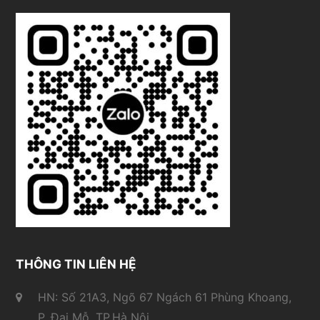
THÔNG TIN LIÊN HỆ
HN: Số 21A3, Ngõ 67 Ngách 61 Phùng Khoang,
P. Đại Mỗ, TP.Hà Nội.