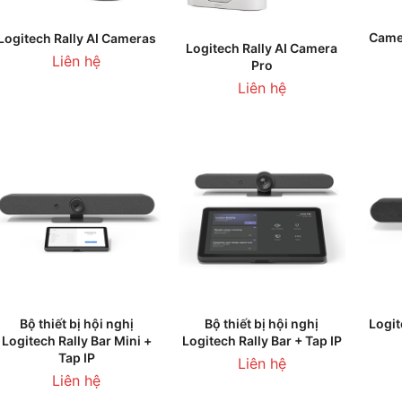
T
Camer
ĐỌC TIẾP
Logitech Rally AI Cameras
ĐỌC TIẾP
Logitech Rally AI Camera
Liên hệ
Pro
Liên hệ
THÊM VÀO GIỎ HÀNG
THÊM VÀO GIỎ HÀNG
T
Bộ thiết bị hội nghị
Bộ thiết bị hội nghị
Logit
Logitech Rally Bar Mini +
Logitech Rally Bar + Tap IP
Tap IP
Liên hệ
Liên hệ