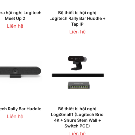
HÊM VÀO GIỎ HÀNG
THÊM VÀO GIỎ HÀNG
a hội nghị Logitech
Bộ thiết bị hội nghị
Meet Up 2
Logitech Rally Bar Huddle +
Tap IP
Liên hệ
Liên hệ
HÊM VÀO GIỎ HÀNG
THÊM VÀO GIỎ HÀNG
ech Rally Bar Huddle
Bộ thiết bị hội nghị
LogiSmall1 (Logitech Brio
Liên hệ
4K + Shure Stem Wall +
Switch POE)
Liên hệ