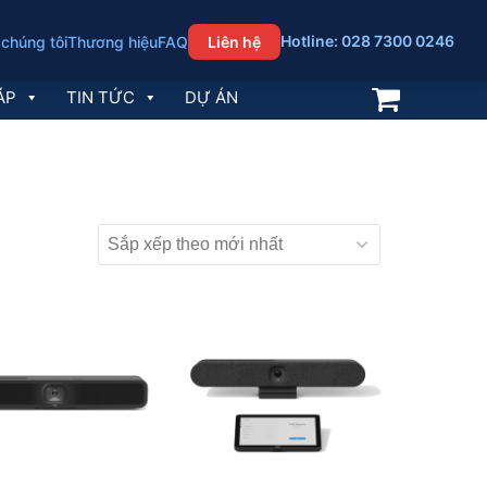
Hotline: 028 7300 0246
 chúng tôi
Thương hiệu
FAQ
Liên hệ
ÁP
TIN TỨC
DỰ ÁN