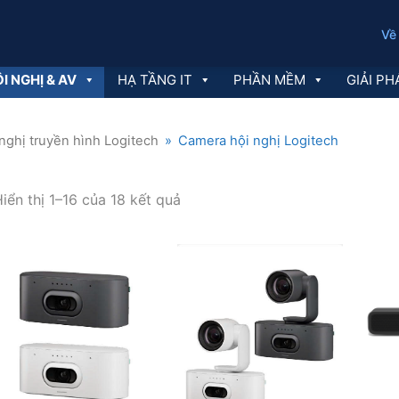
Về
I NGHỊ & AV
HẠ TẦNG IT
PHẦN MỀM
GIẢI PH
nghị truyền hình Logitech
»
Camera hội nghị Logitech
Đã
iển thị 1–16 của 18 kết quả
sắp
xếp
theo
mới
nhất