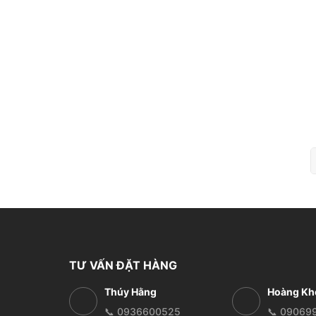
TƯ VẤN ĐẶT HÀNG
Thúy Hằng
Hoàng Kh
📞 0936600525
📞 09069