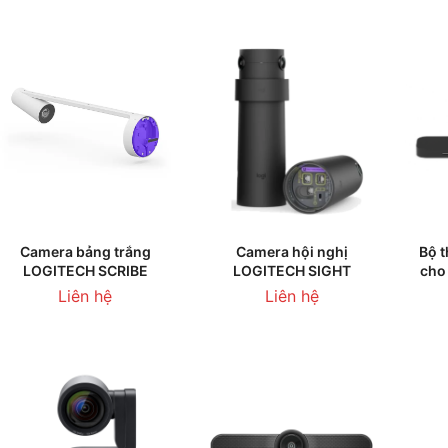
THÊM VÀO GIỎ HÀNG
THÊM VÀO GIỎ HÀNG
T
Camera bảng trắng
Camera hội nghị
Bộ t
LOGITECH SCRIBE
LOGITECH SIGHT
cho
Liên hệ
Liên hệ