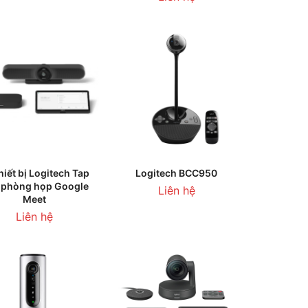
HÊM VÀO GIỎ HÀNG
LIÊN HỆ BÁO GIÁ
hiết bị Logitech Tap
Logitech BCC950
 phòng họp Google
Liên hệ
Meet
Liên hệ