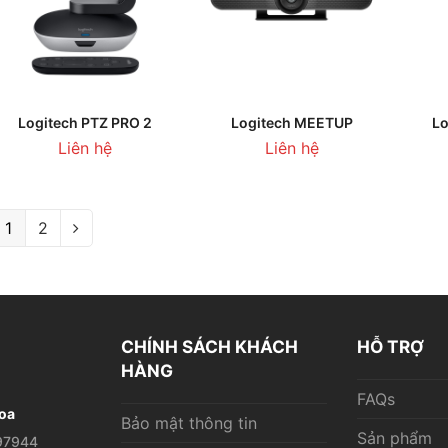
LIÊN HỆ BÁO GIÁ
LIÊN HỆ TƯ VẤN
Logitech PTZ PRO 2
Logitech MEETUP
L
Liên hệ
Liên hệ
1
2
CHÍNH SÁCH KHÁCH
HỖ TRỢ
HÀNG
FAQs
oa
Bảo mật thông tin
Sản phẩm
97944