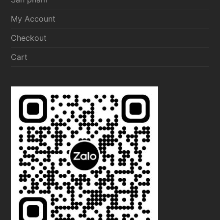
My Account
Checkout
Cart