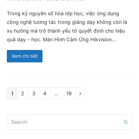
Trong kỷ nguyên số hóa lớp học, việc ứng dụng
công nghệ tương tác trong giảng dạy không còn là
xu hướng mà trở thành yếu tố quyết định cho hiệu
quả dạy – học. Màn Hình Cảm Ứng Hikvision…
Xem chi tiết
Page
Page
Page
Page
Page
1
2
3
4
…
19
Next
Search
Subm