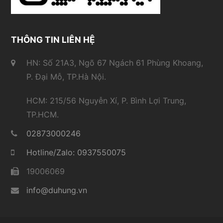
THÔNG TIN LIÊN HỆ
HN: Số 21A3, Ngõ 67 Ngách 61 Phùng Khoang,
P. Đại Mỗ, TP.Hà Nội.
HCM: 215/56 Nguyễn Xí, P. Bình Lợi Trung,
TP.HCM.
02873000246
Hotline/Zalo: 0937550075
19006069
info@duhung.vn