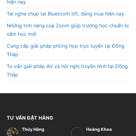
hiện nay
Tai nghe chụp tai Bluetooth tốt, đáng mua hiện nay
Những tính năng của Zoom giúp trường học chuẩn bị
năm học mới
Cung cấp giải pháp phòng họp trực tuyến tại Đồng
Tháp
Tư vấn giải pháp AV và hội nghị truyền hình tại Đồng
Tháp
TƯ VẤN ĐẶT HÀNG
Thúy Hằng
Hoàng Khoa