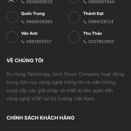
📞 0936600525
📞 0906997944
Quốc Trung
Thành Đạt
📞 0968626365
📞 0964128124
Vân Anh
Thu Thảo
📞 0981855557
📞 0337853952
VỀ CHÚNG TÔI
Du Hung Technolgy Joint Stock Company hoạt động
trong lĩnh vực công nghệ thông tin và viễn thông,
cung cấp các giải pháp và thiết bị liên quan đến
công nghệ VOIP tại thị trường Việt Nam.
CHÍNH SÁCH KHÁCH HÀNG