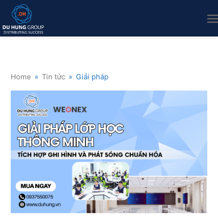
Home
»
Tin tức
»
Giải pháp