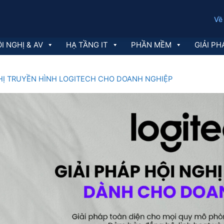
Về
I NGHỊ & AV
HẠ TẦNG IT
PHẦN MỀM
GIẢI PH
GHỊ TRUYỀN HÌNH LOGITECH CHO DOANH NGHIỆP