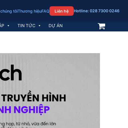
Hotline: 028 7300 0246
 chúng tôi
Thương hiệu
FAQ
Liên hệ
ÁP
TIN TỨC
DỰ ÁN