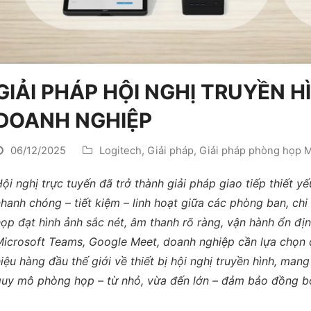
GIẢI PHÁP HỘI NGHỊ TRUYỀN 
DOANH NGHIỆP
06/12/2025
Logitech
,
Giải pháp
,
Giải pháp phòng họp M
ội nghị trực tuyến đã trở thành giải pháp giao tiếp thiết y
hanh chóng – tiết kiệm – linh hoạt giữa các phòng ban, chi
ọp đạt hình ảnh sắc nét, âm thanh rõ ràng, vận hành ổn đị
icrosoft Teams, Google Meet, doanh nghiệp cần lựa chọn đ
iệu hàng đầu thế giới về thiết bị hội nghị truyền hình, man
uy mô phòng họp – từ nhỏ, vừa đến lớn – đảm bảo đồng bộ,