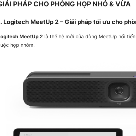
GIẢI PHÁP CHO PHÒNG HỌP NHỎ & VỪA
1. Logitech MeetUp 2 – Giải pháp tối ưu cho ph
Logitech MeetUp 2
là thế hệ mới của dòng MeetUp nổi tiến
cuộc họp nhóm.