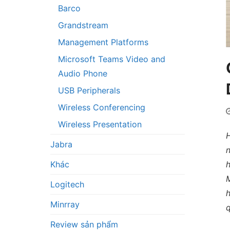
Barco
Grandstream
Management Platforms
Microsoft Teams Video and
Audio Phone
USB Peripherals
Wireless Conferencing
Wireless Presentation
H
Jabra
n
h
Khác
M
Logitech
h
Minrray
q
Review sản phẩm