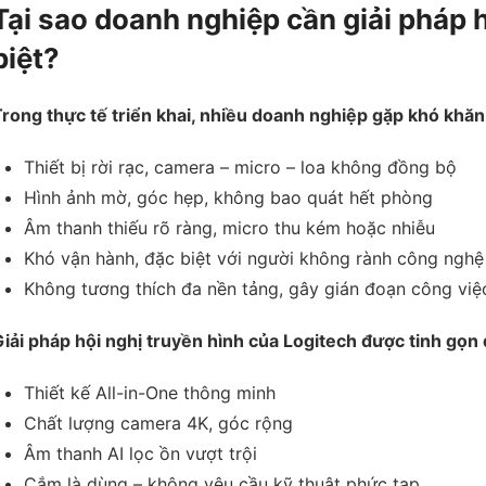
Tại sao doanh nghiệp cần giải pháp 
biệt?
rong thực tế triển khai, nhiều doanh nghiệp gặp khó khăn
Thiết bị rời rạc, camera – micro – loa không đồng bộ
Hình ảnh mờ, góc hẹp, không bao quát hết phòng
Âm thanh thiếu rõ ràng, micro thu kém hoặc nhiễu
Khó vận hành, đặc biệt với người không rành công nghệ
Không tương thích đa nền tảng, gây gián đoạn công việ
iải pháp hội nghị truyền hình của Logitech được tinh gọn đ
Thiết kế All-in-One thông minh
Chất lượng camera 4K, góc rộng
Âm thanh AI lọc ồn vượt trội
Cắm là dùng – không yêu cầu kỹ thuật phức tạp