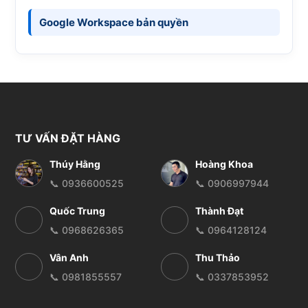
Google Workspace bản quyền
TƯ VẤN ĐẶT HÀNG
Thúy Hằng
Hoàng Khoa
📞 0936600525
📞 0906997944
Quốc Trung
Thành Đạt
📞 0968626365
📞 0964128124
Vân Anh
Thu Thảo
📞 0981855557
📞 0337853952