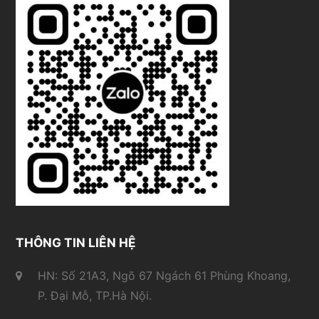
THÔNG TIN LIÊN HỆ
HN: Số 21A3, Ngõ 67 Ngách 61 Phùng Khoang,
P. Đại Mỗ, TP.Hà Nội.