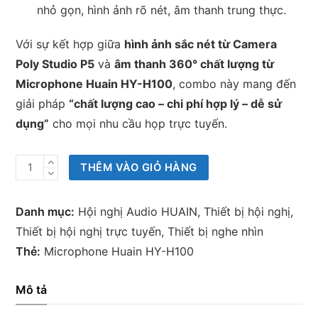
nhỏ gọn, hình ảnh rõ nét, âm thanh trung thực.
Với sự kết hợp giữa
hình ảnh sắc nét từ Camera
Poly Studio P5
và
âm thanh 360° chất lượng từ
Microphone Huain HY-H100
, combo này mang đến
giải pháp
“chất lượng cao – chi phí hợp lý – dễ sử
dụng”
cho mọi nhu cầu họp trực tuyến.
Combo
THÊM VÀO GIỎ HÀNG
phòng
họp
Danh mục:
Hội nghị Audio HUAIN
,
Thiết bị hội nghị
,
giá
Thiết bị hội nghị trực tuyến
,
Thiết bị nghe nhìn
rẻ
Thẻ:
Microphone Huain HY-H100
chất
lượng
Mô tả
cao: