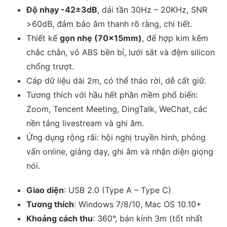
Độ nhạy -42±3dB
, dải tần 30Hz – 20KHz, SNR
>60dB, đảm bảo âm thanh rõ ràng, chi tiết.
Thiết kế
gọn nhẹ (70×15mm)
, đế hợp kim kẽm
chắc chắn, vỏ ABS bền bỉ, lưới sắt và đệm silicon
chống trượt.
Cáp dữ liệu dài 2m, có thể tháo rời, dễ cất giữ.
Tương thích với hầu hết phần mềm phổ biến:
Zoom, Tencent Meeting, DingTalk, WeChat, các
nền tảng livestream và ghi âm.
Ứng dụng rộng rãi: hội nghị truyền hình, phỏng
vấn online, giảng dạy, ghi âm và nhận diện giọng
nói.
Giao diện
: USB 2.0 (Type A – Type C)
Tương thích
: Windows 7/8/10, Mac OS 10.10+
Khoảng cách thu
: 360°, bán kính 3m (tốt nhất