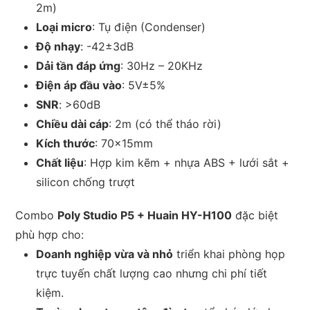
2m)
Loại micro
: Tụ điện (Condenser)
Độ nhạy
: -42±3dB
Dải tần đáp ứng
: 30Hz – 20KHz
Điện áp đầu vào
: 5V±5%
SNR
: >60dB
Chiều dài cáp
: 2m (có thể tháo rời)
Kích thước
: 70×15mm
Chất liệu
: Hợp kim kẽm + nhựa ABS + lưới sắt +
silicon chống trượt
Combo
Poly Studio P5 + Huain HY-H100
đặc biệt
phù hợp cho:
Doanh nghiệp vừa và nhỏ
triển khai phòng họp
trực tuyến chất lượng cao nhưng chi phí tiết
kiệm.