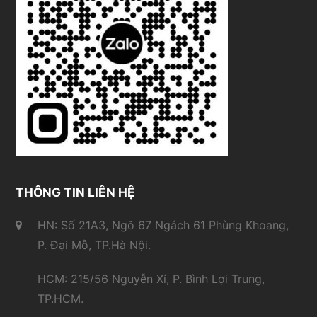
THÔNG TIN LIÊN HỆ
HN: Số 21A3, Ngõ 67 Ngách 61 Phùng Khoang,
P. Đại Mỗ, TP.Hà Nội.
HCM: 215/56 Nguyễn Xí, P. Bình Lợi Trung,
TP.HCM.