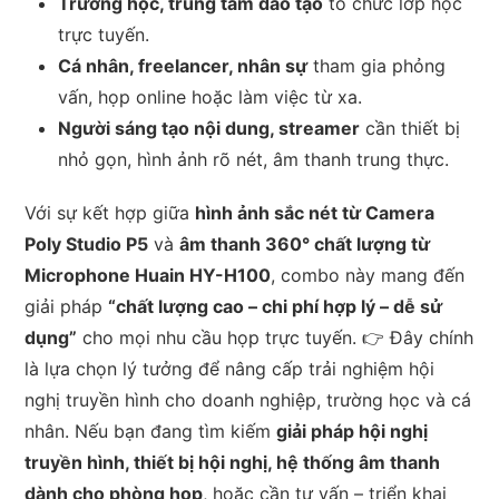
Trường học, trung tâm đào tạo
tổ chức lớp học
trực tuyến.
Cá nhân, freelancer, nhân sự
tham gia phỏng
vấn, họp online hoặc làm việc từ xa.
Người sáng tạo nội dung, streamer
cần thiết bị
nhỏ gọn, hình ảnh rõ nét, âm thanh trung thực.
Với sự kết hợp giữa
hình ảnh sắc nét từ Camera
Poly Studio P5
và
âm thanh 360° chất lượng từ
Microphone Huain HY-H100
, combo này mang đến
giải pháp
“chất lượng cao – chi phí hợp lý – dễ sử
dụng”
cho mọi nhu cầu họp trực tuyến. 👉 Đây chính
là lựa chọn lý tưởng để nâng cấp trải nghiệm hội
nghị truyền hình cho doanh nghiệp, trường học và cá
nhân.
Nếu bạn đang tìm kiếm
giải pháp hội nghị
truyền hình, thiết bị hội nghị, hệ thống âm thanh
dành cho phòng họp
, hoặc cần tư vấn – triển khai