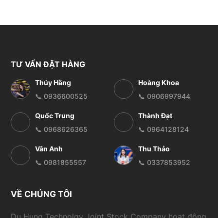
TƯ VẤN ĐẶT HÀNG
Thúy Hằng
Hoàng Khoa
📞 0936600525
📞 0906997944
Quốc Trung
Thành Đạt
📞 0968626365
📞 0964128124
Vân Anh
Thu Thảo
📞 0981855557
📞 0337853952
VỀ CHÚNG TÔI
Du Hung Technolgy Joint Stock Company hoạt động