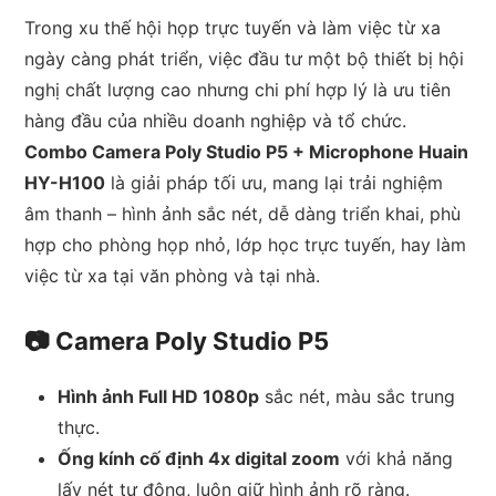
Camera
Trong xu thế hội họp trực tuyến và làm việc từ xa
Poly
ngày càng phát triển, việc đầu tư một bộ thiết bị hội
Studio
nghị chất lượng cao nhưng chi phí hợp lý là ưu tiên
P5
hàng đầu của nhiều doanh nghiệp và tổ chức.
+
Combo Camera Poly Studio P5 + Microphone Huain
Microphone
HY-H100
là giải pháp tối ưu, mang lại trải nghiệm
Huain
âm thanh – hình ảnh sắc nét, dễ dàng triển khai, phù
HY-
hợp cho phòng họp nhỏ, lớp học trực tuyến, hay làm
H100
việc từ xa tại văn phòng và tại nhà.
số
lượng
📷 Camera Poly Studio P5
Hình ảnh Full HD 1080p
sắc nét, màu sắc trung
thực.
Ống kính cố định 4x digital zoom
với khả năng
lấy nét tự động, luôn giữ hình ảnh rõ ràng.