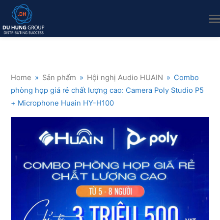
Home
»
Sản phẩm
»
Hội nghị Audio HUAIN
»
Combo
phòng họp giá rẻ chất lượng cao: Camera Poly Studio P5
+ Microphone Huain HY-H100