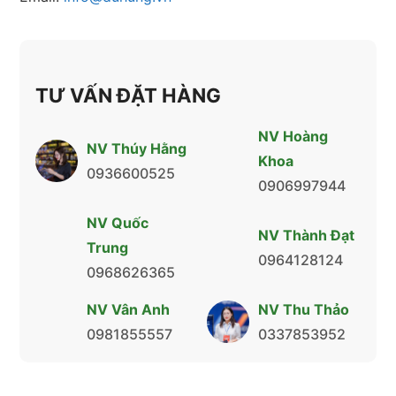
TƯ VẤN ĐẶT HÀNG
NV Hoàng
NV Thúy Hằng
Khoa
0936600525
0906997944
NV Quốc
NV Thành Đạt
Trung
0964128124
0968626365
NV Vân Anh
NV Thu Thảo
0981855557
0337853952