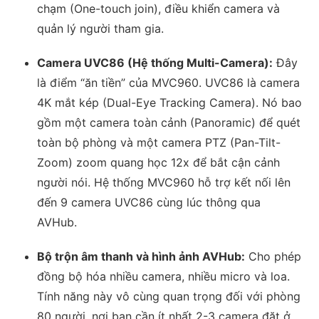
chạm (One-touch join), điều khiển camera và
quản lý người tham gia.
Camera UVC86 (Hệ thống Multi-Camera):
Đây
là điểm “ăn tiền” của MVC960. UVC86 là camera
4K mắt kép (Dual-Eye Tracking Camera). Nó bao
gồm một camera toàn cảnh (Panoramic) để quét
toàn bộ phòng và một camera PTZ (Pan-Tilt-
Zoom) zoom quang học 12x để bắt cận cảnh
người nói. Hệ thống MVC960 hỗ trợ kết nối lên
đến 9 camera UVC86 cùng lúc thông qua
AVHub.
Bộ trộn âm thanh và hình ảnh AVHub:
Cho phép
đồng bộ hóa nhiều camera, nhiều micro và loa.
Tính năng này vô cùng quan trọng đối với phòng
80 người, nơi bạn cần ít nhất 2-3 camera đặt ở