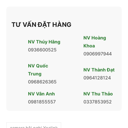
TƯ VẤN ĐẶT HÀNG
NV Hoàng
NV Thúy Hằng
Khoa
0936600525
0906997944
NV Quốc
NV Thành Đạt
Trung
0964128124
0968626365
NV Vân Anh
NV Thu Thảo
0981855557
0337853952
camera hội nghị Yealink