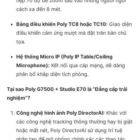
hẹp 70 độ để zoom sâu vào những người ngồi
cách xa đến 8 mét.
Bảng điều khiển Poly TC8 hoặc TC10:
Giao diện
điều khiển cảm ứng mượt mà đặt trên bàn chủ
tọa.
Hệ thống Micro IP (Poly IP Table/Ceiling
Microphone):
Kết nối qua cáp mạng, dễ dàng
phân bổ khắp diện tích phòng.
Tại sao Poly G7500 + Studio E70 là “Đẳng cấp trải
nghiệm”?
Công nghệ hình ảnh Poly DirectorAI:
Khác với
các công nghệ tracking thông thường hay bị giật
hoặc mất nét, Poly DirectorAI sử dụng trí tuệ
nhân tạo để mô phỏng chính xác các thao tác