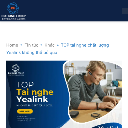
Home
»
Tin tức
»
Khác
»
TOP tai nghe chất lượng
Yealink không thể bỏ qua