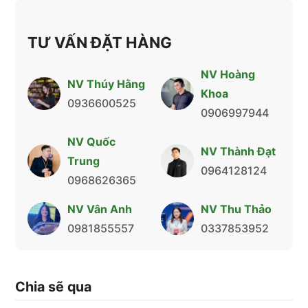
TƯ VẤN ĐẶT HÀNG
NV Hoàng
NV Thúy Hằng
Khoa
0936600525
0906997944
NV Quốc
NV Thành Đạt
Trung
0964128124
0968626365
NV Vân Anh
NV Thu Thảo
0981855557
0337853952
Chia sẽ qua