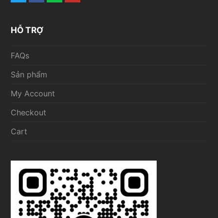
HỖ TRỢ
FAQs
Sản phẩm
My Account
Checkout
Cart