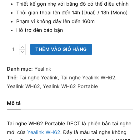
Thiết kế gọn nhẹ với băng đô có thể điều chỉnh
Thời gian thoại lên đến 14h (Dual) / 13h (Mono)
Phạm vi không dây lên đến 160m
Hỗ trợ đèn báo bận
Tai
THÊM VÀO GIỎ HÀNG
nghe
Yealink
Danh mục:
Yealink
WH62
Thẻ:
Tai nghe Yealink
,
Tai nghe Yealink WH62
,
Portable
Yealink WH62
,
Yealink WH62 Portable
số
lượng
Mô tả
Tai nghe WH62 Portable DECT là phiên bản tai nghe
mới của
Yealink WH62
. Đây là mẫu tai nghe không