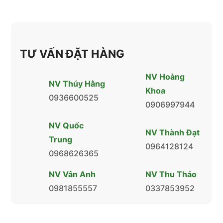
TƯ VẤN ĐẶT HÀNG
NV Hoàng
NV Thúy Hằng
Khoa
0936600525
0906997944
NV Quốc
NV Thành Đạt
Trung
0964128124
0968626365
NV Vân Anh
NV Thu Thảo
0981855557
0337853952