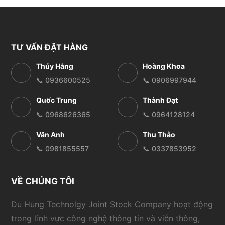
TƯ VẤN ĐẶT HÀNG
Thúy Hằng
Hoàng Khoa
📞 0936600525
📞 0906997944
Quốc Trung
Thành Đạt
📞 0968626365
📞 0964128124
Vân Anh
Thu Thảo
📞 0981855557
📞 0337853952
VỀ CHÚNG TÔI
Du Hung Technolgy Joint Stock Company hoạt động
trong lĩnh vực công nghệ thông tin và viễn thông,