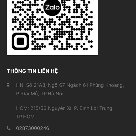
THÔNG TIN LIÊN HỆ
HN: Số 21A3, Ngõ 67 Ngách 61 Phùng Khoang,
P. Đại Mỗ, TP.Hà Nội.
HCM: 215/56 Nguyễn Xí, P. Bình Lợi Trung,
TP.HCM.
02873000246