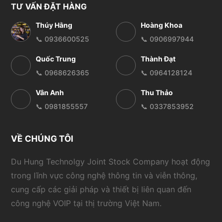
TƯ VẤN ĐẶT HÀNG
Thúy Hằng
Hoàng Khoa
📞 0936600525
📞 0906997944
Quốc Trung
Thành Đạt
📞 0968626365
📞 0964128124
Vân Anh
Thu Thảo
📞 0981855557
📞 0337853952
VỀ CHÚNG TÔI
Du Hung Technolgy Joint Stock Company hoạt động
trong lĩnh vực công nghệ thông tin và viễn thông,
cung cấp các giải pháp và thiết bị liên quan đến
công nghệ VOIP tại thị trường Việt Nam.