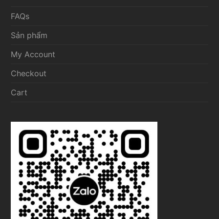
FAQs
Sản phẩm
My Account
Checkout
Cart