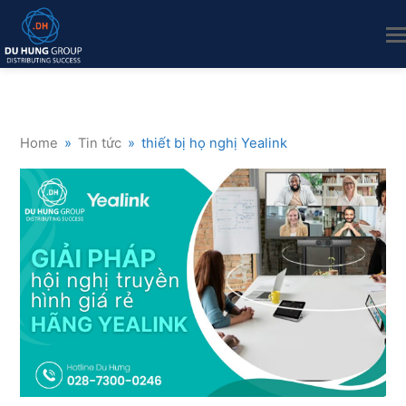
Home
»
Tin tức
»
thiết bị họ nghị Yealink