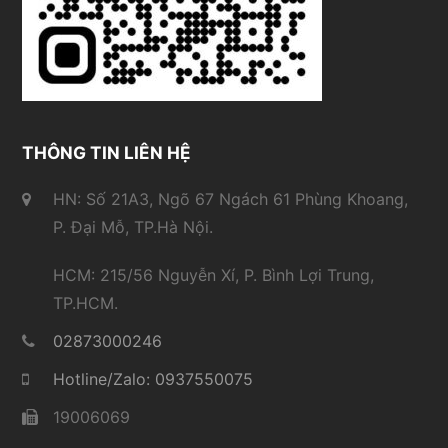
THÔNG TIN LIÊN HỆ
HN: Số 21A3, Ngõ 67 Ngách 61 Phùng Khoang,
P. Đại Mỗ, TP.Hà Nội.
HCM: 215/56 Nguyễn Xí, P. Bình Lợi Trung,
TP.HCM.
02873000246
Hotline/Zalo: 0937550075
19006069