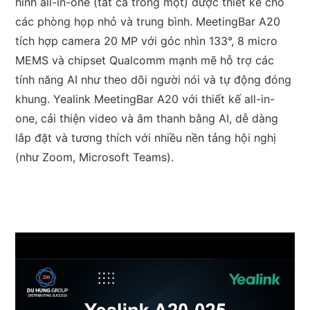
hình all-in-one (tất cả trong một) được thiết kế cho
các phòng họp nhỏ và trung bình. MeetingBar A20
tích hợp camera 20 MP với góc nhìn 133°, 8 micro
MEMS và chipset Qualcomm mạnh mẽ hỗ trợ các
tính năng AI như theo dõi người nói và tự động đóng
khung. Yealink MeetingBar A20 với thiết kế all-in-
one, cải thiện video và âm thanh bằng AI, dễ dàng
lắp đặt và tương thích với nhiều nền tảng hội nghị
(như Zoom, Microsoft Teams).