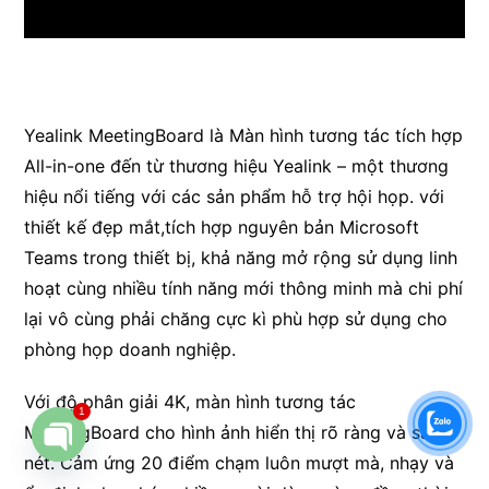
Yealink MeetingBoard là Màn hình tương tác tích hợp
All-in-one đến từ thương hiệu Yealink – một thương
hiệu nổi tiếng với các sản phẩm hỗ trợ hội họp. với
thiết kế đẹp mắt,tích hợp nguyên bản Microsoft
Teams trong thiết bị, khả năng mở rộng sử dụng linh
hoạt cùng nhiều tính năng mới thông minh mà chi phí
lại vô cùng phải chăng cực kì phù hợp sử dụng cho
phòng họp doanh nghiệp.
Với độ phân giải 4K, màn hình tương tác
1
MeetingBoard cho hình ảnh hiển thị rõ ràng và sắc
nét. Cảm ứng 20 điểm chạm luôn mượt mà, nhạy và
Open