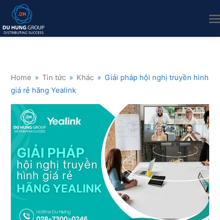
Home
»
Tin tức
»
Khác
»
Giải pháp hội nghị truyền hình
giá rẻ hãng Yealink