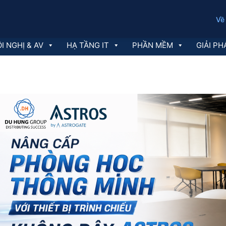
Về
I NGHỊ & AV
HẠ TẦNG IT
PHẦN MỀM
GIẢI PH