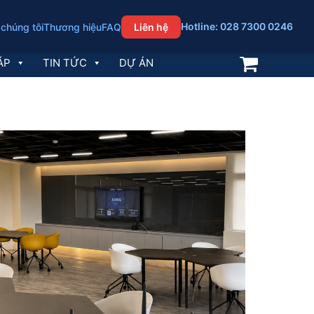
Hotline: 028 7300 0246
 chúng tôi
Thương hiệu
FAQ
Liên hệ
ÁP
TIN TỨC
DỰ ÁN