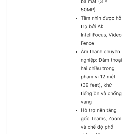
ba mắt (3 x
50MP)
Tầm nhìn được hỗ
trợ bởi AI:
IntelliFocus, Video
Fence
Âm thanh chuyên
nghiệp: Đàm thoại
hai chiều trong
phạm vi 12 mét
(39 feet), khử
tiếng ồn và chống
vang
Hỗ trợ nền tảng
gốc Teams, Zoom
và chế độ phổ