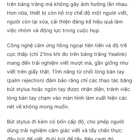
trên bảng trắng mà không gây ảnh hưởng lẫn nhau.
Hơn nữa, thiết bị còn hỗ trợ chế độ một người viết,
người còn lại xóa, cải thiện đáng kể hiệu quả làm
việc nhóm và động lực trong cuộc họp.
Công nghệ cảm ứng hồng ngoại tiên tiến và độ trễ
cực thấp (chỉ 21ms khi đo trên bảng trắng Yealink)
mang đến trải nghiệm viết mượt mà, gần giống như
viết trên giấy thật. Tính năng từ chối lòng bàn tay
(palm rejection) đảm bảo rằng chỉ các thao tác bằng
bút stylus hoặc ngón tay được nhận diện, tránh việc
lòng bàn tay chạm vào màn hình làm xuất hiện các
nét vẽ không mong muốn.
Bút stylus đi kèm có bốn cấp độ, cho phép người
dùng trải nghiệm cảm giác viết và tẩy chân thực:
đầu bút để viết, đuôi bút để tẩy. Bên cạnh đó,