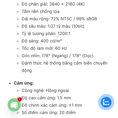
Độ phân giải: 3840 x 2160 (4K)
Tấm nền chống lóa
Dải màu rộng: 72% NTSC / 99% sRGB
Độ sâu màu: 1.07 tỷ màu (10bit)
Tỷ lệ tương phản: 1200:1
Độ sáng: 400 cd/m²
Tốc độ làm mới: 60 Hz
Góc nhìn: 178° (Ngang) / 178° (Dọc)
Đánh thức hệ thống bằng cảm biến chuyển
động
Cảm ứng:
Công nghệ: Hồng ngoại
Độ cao cảm ứng: 1.5 mm
1
Độ chính xác cảm ứng: ±1 mm
Số điểm cảm ứng: 20 điểm
Open