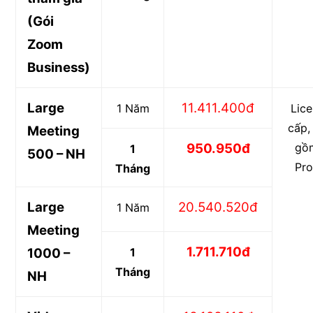
(Gói
Zoom
Business)
Large
11.411.400đ
1 Năm
Lic
cấp,
Meeting
950.950đ
gồm
1
500 – NH
Pro
Tháng
Large
20.540.520đ
1 Năm
Meeting
1.711.710đ
1000 –
1
Tháng
NH