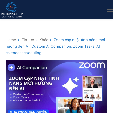
Home
»
Tin tức
»
Khác
»
Zoom cập nhật tính năng mới
hướng đến AI: Custom AI Companion, Zoom Tasks, AI
calendar scheduling