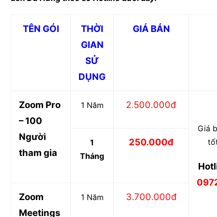
TÊN GÓI
THỜI
GIÁ BÁN
GIAN
SỬ
DỤNG
Zoom Pro
2.500.000đ
1 Năm
– 100
Giá
b
Người
250.000đ
tố
1
tham gia
Tháng
Hotl
097
Zoom
3.700.000đ
1 Năm
Meetings