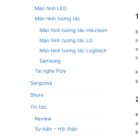
Màn hình LED
Màn hình tương tác
Màn hình tương tác Hikvision
M
n
Màn hình tương tác LG
w
Màn hình tương tác Logitech
n
Samsung
Tai nghe Poly
N
k
Sangoma
Shure
Tin tức
K
Review
s
Sự kiện – Hội thảo
k