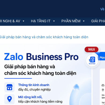
Về
I NGHỊ & AV
HẠ TẦNG IT
PHẦN MỀM
GIẢI PH
 Giải pháp bán hàng và chăm sóc khách hàng toàn diện