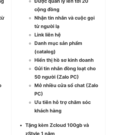
ng
Được quản lý lên tới 20
cộng đồng
từ
Nhận tin nhắn và cuộc gọi
từ người lạ
Link liên hệ
Danh mục sản phẩm
(catalog)
Hiển thị hồ sơ kinh doanh
Gửi tin nhắn đồng loạt cho
50 người (Zalo PC)
o
Mở nhiều cửa sổ chat (Zalo
PC)
Ưu tiên hỗ trợ chăm sóc
khách hàng
Tặng kèm Zcloud 100gb và
zStyle 1 năm