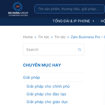
TỔNG ĐÀI & IP PHONE
HỘ
Home
»
Tin tức
»
Tin tức
»
Zalo Business Pro –
Search
Submit
CHUYÊN MỤC HAY
Giải pháp
Giải pháp cho chính phủ
Giải pháp cho đào tạo
Giải pháp cho giáo dục