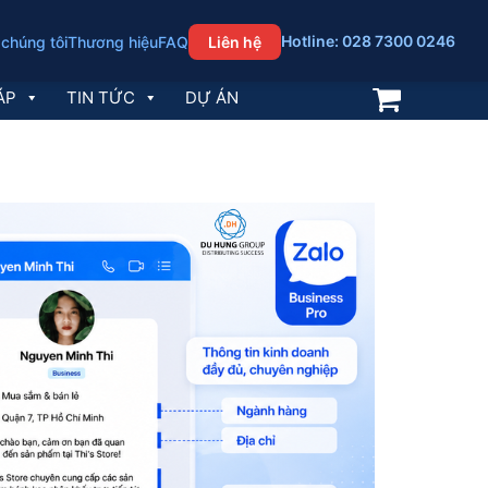
Hotline: 028 7300 0246
 chúng tôi
Thương hiệu
FAQ
Liên hệ
ÁP
TIN TỨC
DỰ ÁN