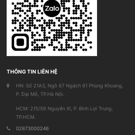
THÔNG TIN LIÊN HỆ
HN: Số 21A3, Ngõ 67 Ngách 61 Phùng Khoang,
P. Đại Mỗ, TP.Hà Nội.
HCM: 215/56 Nguyễn Xí, P. Bình Lợi Trung,
TP.HCM.
02873000246