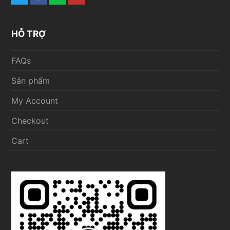
HỖ TRỢ
FAQs
Sản phẩm
My Account
Checkout
Cart