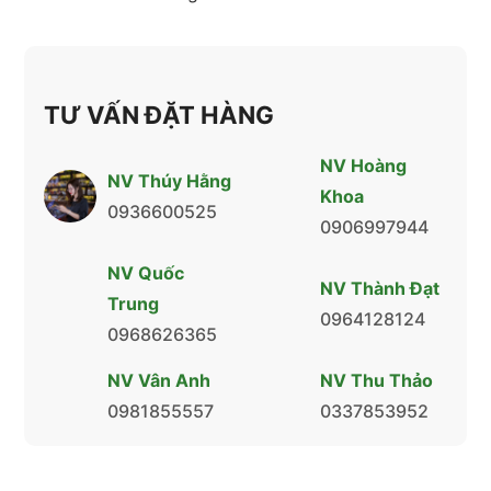
TƯ VẤN ĐẶT HÀNG
NV Hoàng
NV Thúy Hằng
Khoa
0936600525
0906997944
NV Quốc
NV Thành Đạt
Trung
0964128124
0968626365
NV Vân Anh
NV Thu Thảo
0981855557
0337853952