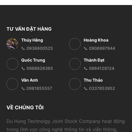
TƯ VẤN ĐẶT HÀNG
Thúy Hằng
Hoàng Khoa
📞 0936600525
📞 0906997944
Quốc Trung
Thành Đạt
📞 0968626365
📞 0964128124
Vân Anh
Thu Thảo
📞 0981855557
📞 0337853952
VỀ CHÚNG TÔI
Du Hung Technolgy Joint Stock Company hoạt động
trong lĩnh vực công nghệ thông tin và viễn thông,