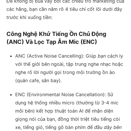
Để không bị bủa vây bởi các chiêu trò marketing của
các hãng, bạn cần nắm rõ 4 tiêu chí cốt lõi dưới đây
trước khi xuống tiền:
Công Nghệ Khử Tiếng Ồn Chủ Động
(ANC) Và Lọc Tạp Âm Mic (ENC)
ANC (Active Noise Cancelling): Giúp
bạn
cách ly
với thế giới bên ngoài, tập trung nghe nhạc hoặc
nghe rõ lời người gọi trong môi trường ồn ào
(quán cafe, sân bay).
ENC (Environmental Noise Cancellation): Sử
dụng hệ thống nhiều micro (thường từ 3-4 mic
mỗi bên) kết hợp thuật toán AI để nhận diện
giọng nói của bạn, đồng thời triệt tiêu tiếng còi
xe, tiếng gió, tiếng gõ bàn phím để
đầu dây bên