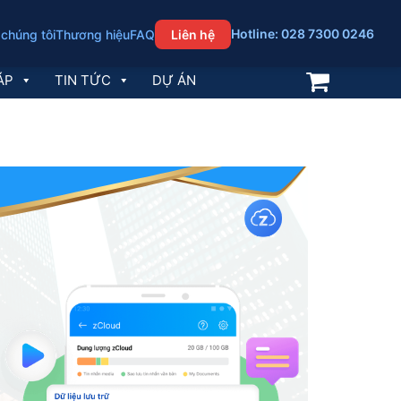
Hotline: 028 7300 0246
 chúng tôi
Thương hiệu
FAQ
Liên hệ
ÁP
TIN TỨC
DỰ ÁN