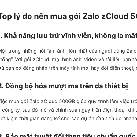
Top lý do nên mua gói Zalo zCloud
1. Khả năng lưu trữ vĩnh viễn, không lo mất
ột trong những nỗi “ám ảnh” lớn nhất của người dùng Zalo 
hống”. Với gói zCloud, mọi hình ảnh, video và tài liệu bạn t
ù bạn có đăng nhập trên máy tính mới hay đổi điện thoại, d
2. Đồng bộ hóa mượt mà trên đa thiết bị
iệc mua gói Zalo zCloud 500GB giúp quy trình làm việc trở 
 công ty, sau đó mở và chỉnh sửa ngay trên điện thoại khi
iết kiệm thời gian đáng kể cho các dự án cần tiến độ nhanh
3. Bảo mật tuyệt đối theo tiêu chuẩn quốc