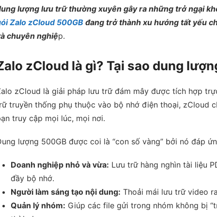
ung lượng lưu trữ thường xuyên gây ra những trở ngại khô
gói Zalo zCloud 500GB
đang trở thành xu hướng tất yếu c
và chuyên nghiệ
p.
Zalo zCloud là gì? Tại sao dung lư
alo zCloud là giải pháp lưu trữ đám mây được tích hợp trực 
rữ truyền thống phụ thuộc vào bộ nhớ điện thoại, zCloud c
ạn truy cập mọi lúc, mọi nơi.
Dung lượng 500GB được coi là “con số vàng” bởi nó đáp ứn
Doanh nghiệp nhỏ và vừa:
Lưu trữ hàng nghìn tài liệu 
đầy bộ nhớ.
Người làm sáng tạo nội dung:
Thoải mái lưu trữ video ra
Quản lý nhóm:
Giúp các file gửi trong nhóm không bị “