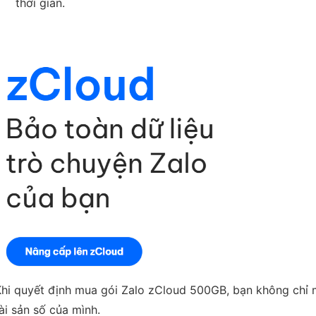
thời gian.
Khi quyết định
mua gói Zalo zCloud 500GB
, bạn không chỉ
ài sản số của mình.