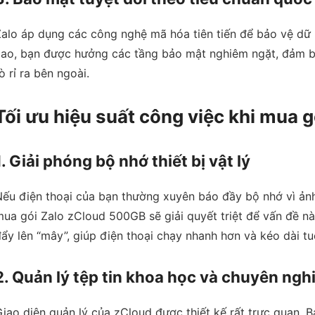
alo áp dụng các công nghệ mã hóa tiên tiến để bảo vệ dữ 
cao, bạn được hưởng các tầng bảo mật nghiêm ngặt, đảm bả
ò rỉ ra bên ngoài.
Tối ưu hiệu suất công việc khi mua 
1. Giải phóng bộ nhớ thiết bị vật lý
ếu điện thoại của bạn thường xuyên báo đầy bộ nhớ vì ảnh
ua gói Zalo zCloud 500GB sẽ giải quyết triệt để vấn đề này
ẩy lên “mây”, giúp điện thoại chạy nhanh hơn và kéo dài tuổi
2. Quản lý tệp tin khoa học và chuyên ngh
iao diện quản lý của zCloud được thiết kế rất trực quan. B