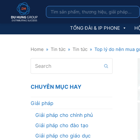
TỔNG ĐÀI & IP PHONE
HỘ
Home
»
Tin tức
»
Tin tức
»
Top lý do nên mua gó
Search
Submit
CHUYÊN MỤC HAY
Giải pháp
Giải pháp cho chính phủ
Giải pháp cho đào tạo
Giải pháp cho giáo dục