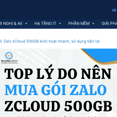
Về
I NGHỊ & AV
HẠ TẦNG IT
PHẦN MỀM
GIẢI PH
i Zalo zCloud 500GB kích hoạt nhanh, sử dụng tiện lợi