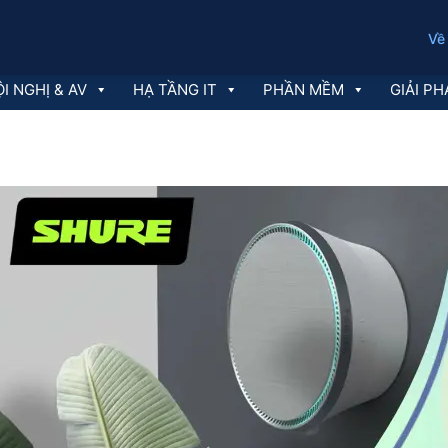
Về
I NGHỊ & AV
HẠ TẦNG IT
PHẦN MỀM
GIẢI PH