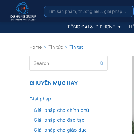
TỔNG ĐÀI & IP PHONE
HỘ
Home
»
Tin tức
»
Tin tức
Search
Submit
CHUYÊN MỤC HAY
Giải pháp
Giải pháp cho chính phủ
Giải pháp cho đào tạo
Giải pháp cho giáo dục