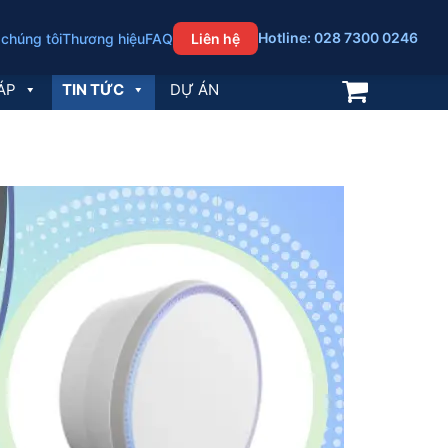
Hotline: 028 7300 0246
 chúng tôi
Thương hiệu
FAQ
Liên hệ
ÁP
TIN TỨC
DỰ ÁN