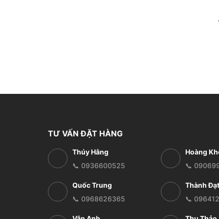
TƯ VẤN ĐẶT HÀNG
Thúy Hằng
Hoàng Kh
📞 0936600525
📞 09069
Quốc Trung
Thành Đạ
📞 0968626365
📞 09641
Vân Anh
Thu Thảo