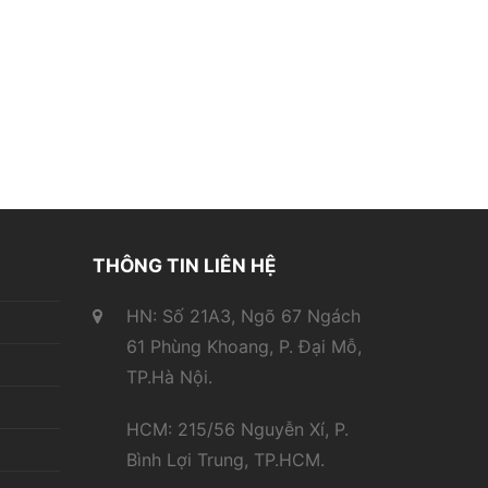
THÔNG TIN LIÊN HỆ
HN: Số 21A3, Ngõ 67 Ngách
61 Phùng Khoang, P. Đại Mỗ,
TP.Hà Nội.
HCM: 215/56 Nguyễn Xí, P.
Bình Lợi Trung, TP.HCM.