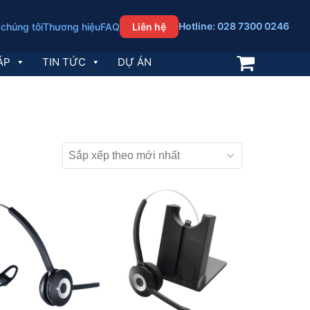
Hotline: 028 7300 0246
 chúng tôi
Thương hiệu
FAQ
Liên hệ
ÁP
TIN TỨC
DỰ ÁN