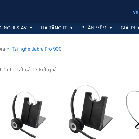
Về
I NGHỊ & AV
HẠ TẦNG IT
PHẦN MỀM
GIẢI PH
bra
»
Tai nghe Jabra Pro 900
Đã
iển thị tất cả 13 kết quả
sắp
xếp
theo
mới
nhất