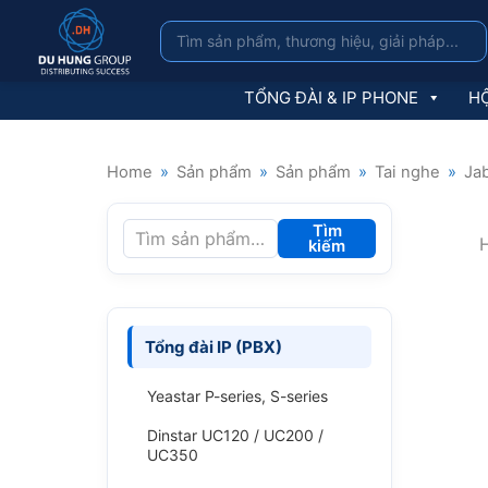
TỔNG ĐÀI & IP PHONE
HỘ
Home
»
Sản phẩm
»
Sản phẩm
»
Tai nghe
»
Ja
Tìm
H
kiếm
Tổng đài IP (PBX)
Yeastar P-series, S-series
Dinstar UC120 / UC200 /
UC350