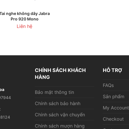
LIÊN HỆ
Tai nghe không dây Jabra
Pro 920 Mono
Liên hệ
CHÍNH SÁCH KHÁCH
HỖ TRỢ
HÀNG
FAQs
oa
Bảo mật thông tin
Sản phẩm
97944
Chính sách bảo hành
My Account
t
Chính sách vận chuyển
28124
Checkout
Chính sách mượn hàng