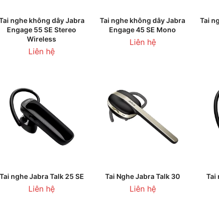
ĐỌC TIẾP
ĐỌC TIẾP
Tai nghe không dây Jabra
Tai nghe không dây Jabra
Tai n
Engage 55 SE Stereo
Engage 45 SE Mono
Wireless
Liên hệ
Liên hệ
THÊM VÀO GIỎ HÀNG
THÊM VÀO GIỎ HÀNG
T
Tai nghe Jabra Talk 25 SE
Tai Nghe Jabra Talk 30
Tai
Liên hệ
Liên hệ