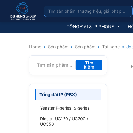
TỔNG ĐÀI & IP PHONE
HỘ
Home
»
Sản phẩm
»
Sản phẩm
»
Tai nghe
»
Ja
Tìm
H
kiếm
Tổng đài IP (PBX)
Yeastar P-series, S-series
Dinstar UC120 / UC200 /
UC350