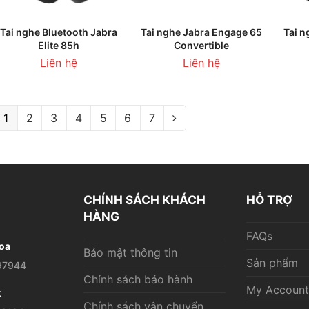
THÊM VÀO GIỎ HÀNG
THÊM VÀO GIỎ HÀNG
T
Tai nghe Bluetooth Jabra
Tai nghe Jabra Engage 65
Tai n
Elite 85h
Convertible
Liên hệ
Liên hệ
1
2
3
4
5
6
7
CHÍNH SÁCH KHÁCH
HỖ TRỢ
HÀNG
FAQs
oa
Bảo mật thông tin
Sản phẩm
97944
Chính sách bảo hành
My Account
t
Chính sách vận chuyển