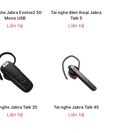
ĐỌC TIẾP
THÊM VÀO GIỎ HÀNG
ghe Jabra Evolve2 50
Tai nghe đàm thoại Jabra
Mono USB
Talk 5
Liên hệ
Liên hệ
HÊM VÀO GIỎ HÀNG
THÊM VÀO GIỎ HÀNG
 nghe Jabra Talk 35
Tai nghe Jabra Talk 45
Liên hệ
Liên hệ