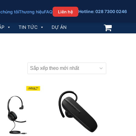
Hotline: 028 7300 0246
 chúng tôi
Thương hiệu
FAQ
Liên hệ
ÁP
TIN TỨC
DỰ ÁN