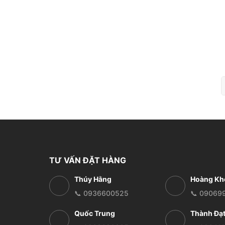
TƯ VẤN ĐẶT HÀNG
Thúy Hằng
Hoàng Kh
📞 0936600525
📞 09069
Quốc Trung
Thành Đạ