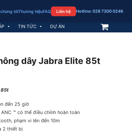
Hotline: 028 7300 0246
 chúng tôi
Thương hiệu
FAQ
Liên hệ
ÁP
TIN TỨC
DỰ ÁN
hông dây Jabra Elite 85t
 85t
ên đến 25 giờ
ANC ™ có thể điều chỉnh hoàn toàn
tooth, phạm vi lên đến 10m
a 2 thiết bị