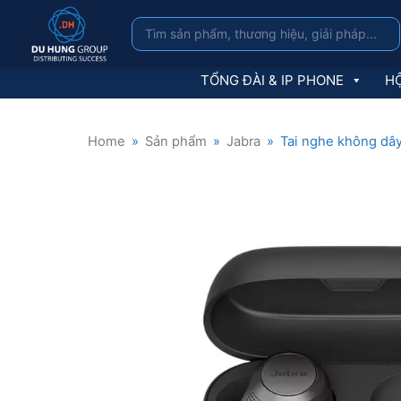
TỔNG ĐÀI & IP PHONE
HỘ
Home
»
Sản phẩm
»
Jabra
»
Tai nghe không dây 