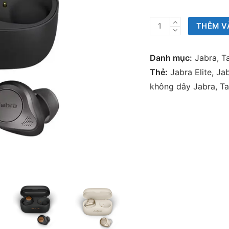
Tai
THÊM V
nghe
không
Danh mục:
Jabra
,
Ta
dây
Thẻ:
Jabra Elite
,
Jab
Jabra
không dây Jabra
,
Ta
Elite
85t
số
lượng