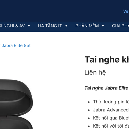
Về
I NGHỊ & AV
HẠ TẦNG IT
PHẦN MỀM
GIẢI PH
Jabra Elite 85t
Tai nghe k
Liên hệ
Tai nghe Jabra Elite
Thời lượng pin l
Jabra Advanced 
Kết nối qua Blue
Kết nối với tối đ