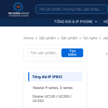
TỔNG ĐÀI & IP PHONE
HỘ
Home
»
Sản phẩm
»
Sản phẩm
»
Tai nghe
»
Ja
Tìm
H
kiếm
Tổng đài IP (PBX)
Yeastar P-series, S-series
Dinstar UC120 / UC200 /
UC350