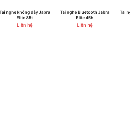
THÊM VÀO GIỎ HÀNG
THÊM VÀO GIỎ HÀNG
T
Tai nghe không dây Jabra
Tai nghe Bluetooth Jabra
Tai 
Elite 85t
Elite 45h
Liên hệ
Liên hệ