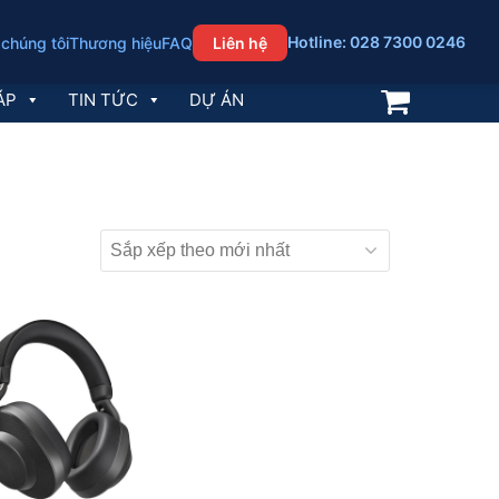
Hotline: 028 7300 0246
 chúng tôi
Thương hiệu
FAQ
Liên hệ
ÁP
TIN TỨC
DỰ ÁN