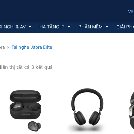
Về
I NGHỊ & AV
HẠ TẦNG IT
PHẦN MỀM
GIẢI PH
bra
»
Tai nghe Jabra Elite
Đã
iển thị tất cả 3 kết quả
sắp
xếp
theo
mới
nhất