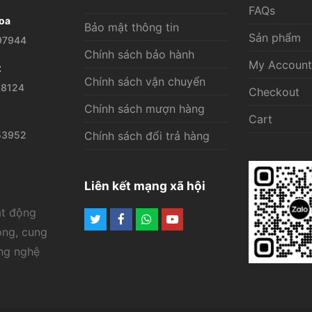
FAQs
oa
Bảo mật thông tin
Sản phẩm
97944
Chính sách bảo hành
My Account
t
Chính sách vận chuyển
28124
Checkout
Chính sách mượn hàng
Cart
53952
Chính sách đổi trả hàng
Liên kết mạng xã hội
ạt động
Twitter
Facebook
Whatsapp
Youtube
ông, cung
ông nghệ