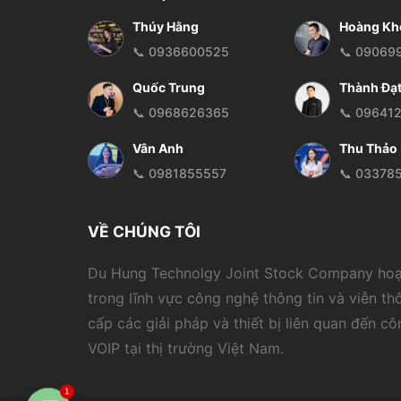
Thúy Hằng
Hoàng Kh
📞 0936600525
📞 09069
Quốc Trung
Thành Đạ
📞 0968626365
📞 09641
Vân Anh
Thu Thảo
📞 0981855557
📞 03378
VỀ CHÚNG TÔI
Du Hung Technolgy Joint Stock Company ho
trong lĩnh vực công nghệ thông tin và viễn th
cấp các giải pháp và thiết bị liên quan đến c
VOIP tại thị trường Việt Nam.
1