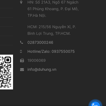
HN: Số 21A3, Ngõ 67 Ngách
61 Phùng Khoang, P. Đại Mỗ,
TP.Hà Nội.
HCM: 215/56 Nguyễn Xí, P.
Bình Lợi Trung, TP.HCM.
02873000246
Hotline/Zalo: 0937550075
19006069
info@duhung.vn