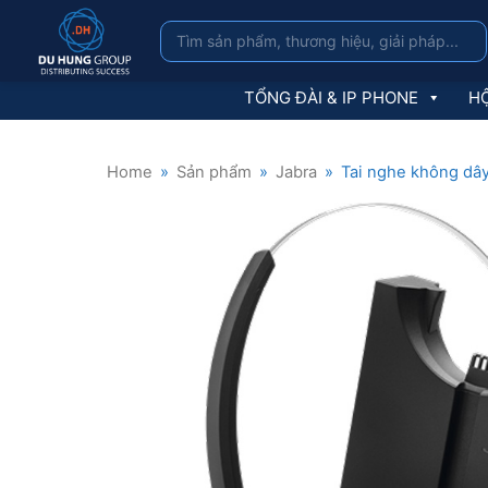
TỔNG ĐÀI & IP PHONE
HỘ
Home
»
Sản phẩm
»
Jabra
»
Tai nghe không dâ