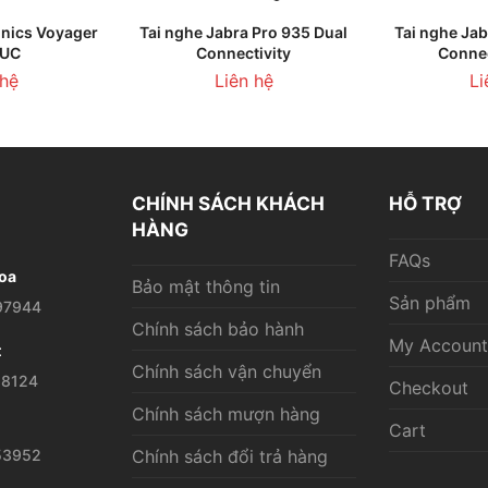
GIỎ HÀNG
LIÊN HỆ
LI
onics Voyager
Tai nghe Jabra Pro 935 Dual
Tai nghe Jab
 UC
Connectivity
Connec
 hệ
Liên hệ
Li
CHÍNH SÁCH KHÁCH
HỖ TRỢ
HÀNG
FAQs
oa
Bảo mật thông tin
Sản phẩm
97944
Chính sách bảo hành
My Account
t
Chính sách vận chuyển
28124
Checkout
Chính sách mượn hàng
Cart
53952
Chính sách đổi trả hàng