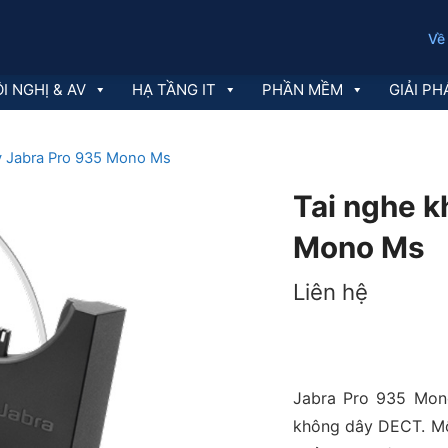
Về
I NGHỊ & AV
HẠ TẦNG IT
PHẦN MỀM
GIẢI PH
y Jabra Pro 935 Mono Ms
Tai nghe k
Mono Ms
Liên hệ
Jabra Pro 935 Mono
không dây DECT. Một