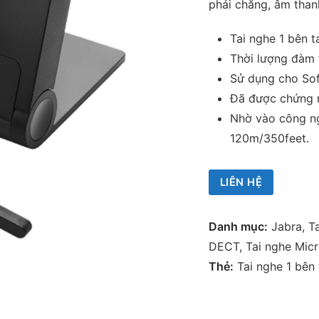
phải chăng, âm than
Tai nghe 1 bên ta
Thời lượng đàm t
Sử dụng cho Sof
Đã được chứng n
Nhờ vào công n
120m/350feet.
LIÊN HỆ
Danh mục:
Jabra
,
T
DECT
,
Tai nghe Micr
Thẻ:
Tai nghe 1 bên 