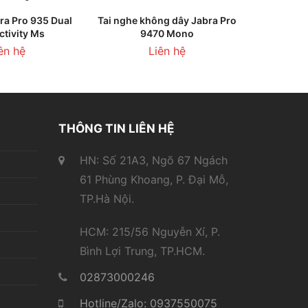
ÊN HỆ
LIÊN HỆ
ra Pro 935 Dual
Tai nghe không dây Jabra Pro
tivity Ms
9470 Mono
ên hệ
Liên hệ
THÔNG TIN LIÊN HỆ
HN: Số 21A3, Ngõ 67 Ngách
61 Phùng Khoang, P. Đại Mỗ,
TP.Hà Nội.
HCM: 215/56 Nguyễn Xí, P.
Bình Lợi Trung, TP.HCM.
02873000246
Hotline/Zalo: 0937550075