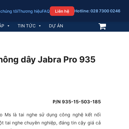
Hotline: 028 7300 0246
 chúng tôi
Thương hiệu
FAQ
Liên hệ
ÁP
TIN TỨC
DỰ ÁN
hông dây Jabra Pro 935
P/N 935-15-503-185
 Ms là tai nghe sử dụng công nghệ kết nối
 tai nghe chuyên nghiệp, đáng tin cậy giá cả