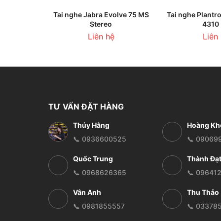
LIÊN HỆ
THÊM VÀO 
Tai nghe Jabra Evolve 75 MS
Tai nghe Plantr
Stereo
4310
Liên hệ
Liên
TƯ VẤN ĐẶT HÀNG
Thúy Hằng
Hoàng Kh
📞 0936600525
📞 09069
Quốc Trung
Thành Đạ
📞 0968626365
📞 09641
Vân Anh
Thu Thảo
📞 0981855557
📞 03378