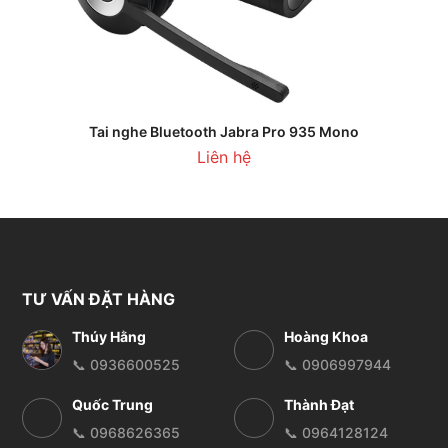
Tai nghe Bluetooth Jabra Pro 935 Mono
Liên hệ
TƯ VẤN ĐẶT HÀNG
Thúy Hằng
Hoàng Khoa
📞 0936600525
📞 0906997944
Quốc Trung
Thành Đạt
📞 0968626365
📞 0964128124