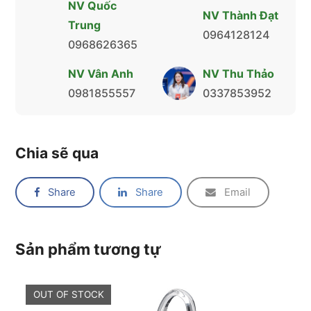
NV Quốc
NV Thành Đạt
Trung
0964128124
0968626365
NV Vân Anh
NV Thu Thảo
0981855557
0337853952
Chia sẽ qua
Share
Share
Email
Sản phẩm tương tự
OUT OF STOCK