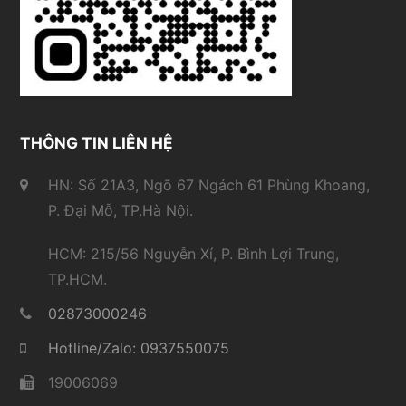
THÔNG TIN LIÊN HỆ
HN: Số 21A3, Ngõ 67 Ngách 61 Phùng Khoang,
P. Đại Mỗ, TP.Hà Nội.
HCM: 215/56 Nguyễn Xí, P. Bình Lợi Trung,
TP.HCM.
02873000246
Hotline/Zalo: 0937550075
19006069