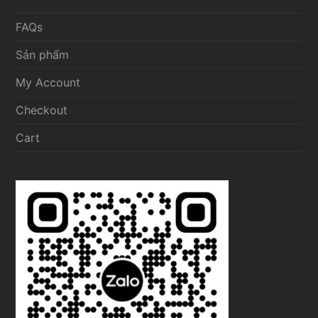
FAQs
Sản phẩm
My Account
Checkout
Cart