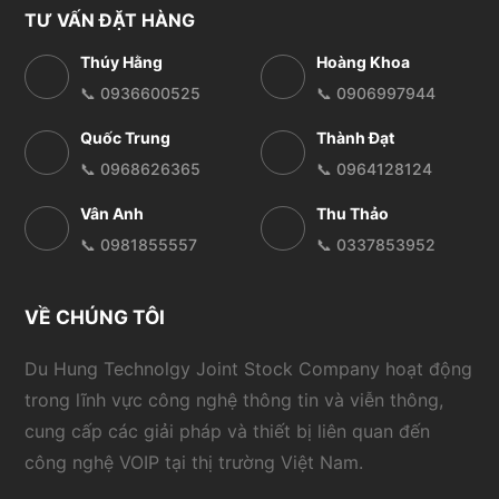
TƯ VẤN ĐẶT HÀNG
Thúy Hằng
Hoàng Khoa
📞 0936600525
📞 0906997944
Quốc Trung
Thành Đạt
📞 0968626365
📞 0964128124
Vân Anh
Thu Thảo
📞 0981855557
📞 0337853952
VỀ CHÚNG TÔI
Du Hung Technolgy Joint Stock Company hoạt động
trong lĩnh vực công nghệ thông tin và viễn thông,
cung cấp các giải pháp và thiết bị liên quan đến
công nghệ VOIP tại thị trường Việt Nam.