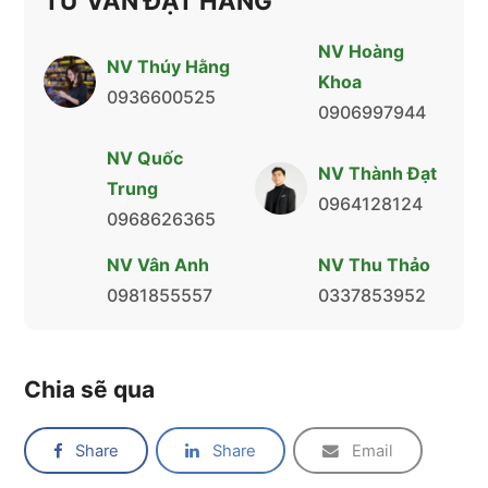
TƯ VẤN ĐẶT HÀNG
NV Hoàng
NV Thúy Hằng
Khoa
0936600525
0906997944
NV Quốc
NV Thành Đạt
Trung
0964128124
0968626365
NV Vân Anh
NV Thu Thảo
0981855557
0337853952
Chia sẽ qua
Share
Share
Email