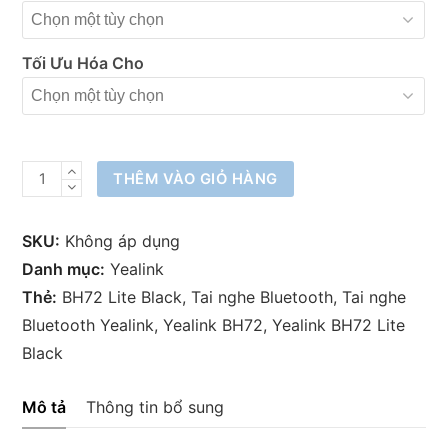
Tối Ưu Hóa Cho
Tai
THÊM VÀO GIỎ HÀNG
nghe
Bluetooth
SKU:
Không áp dụng
Yealink
Danh mục:
Yealink
BH72
Thẻ:
BH72 Lite Black
,
Tai nghe Bluetooth
,
Tai nghe
Lite
Bluetooth Yealink
,
Yealink BH72
,
Yealink BH72 Lite
Black
Black
số
lượng
Mô tả
Thông tin bổ sung