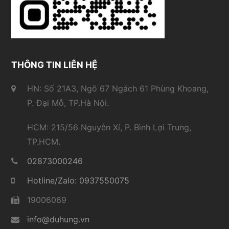
THÔNG TIN LIÊN HỆ
HN: Số 21A3, Ngõ 67 Ngách 61 Phùng Khoang,
P. Đại Mỗ, TP.Hà Nội.
HCM: 215/56 Nguyễn Xí, P. Bình Lợi Trung,
TP.HCM.
02873000246
Hotline/Zalo: 0937550075
19006069
info@duhung.vn