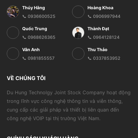
Thúy Hằng
Hoàng Khoa
📞 0936600525
📞 0906997944
Quốc Trung
Thành Đạt
📞 0968626365
📞 0964128124
Vân Anh
Thu Thảo
📞 0981855557
📞 0337853952
VỀ CHÚNG TÔI
Du Hung Technolgy Joint Stock Company hoạt động
trong lĩnh vực công nghệ thông tin và viễn thông,
cung cấp các giải pháp và thiết bị liên quan đến
công nghệ VOIP tại thị trường Việt Nam.