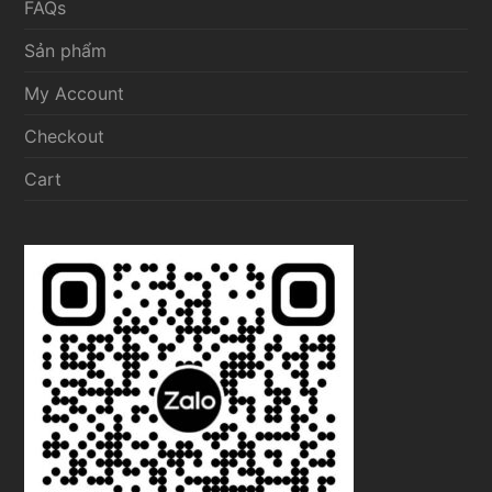
FAQs
Sản phẩm
My Account
Checkout
Cart