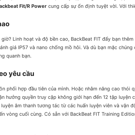
Backbeat Fit/R Power
cung cấp sự ổn định tuyệt vời. Với thi
hao
giờ? Linh hoạt và độ bền cao, BackBeat FIT đẩy bạn thêm 
ánh giá IP57 và nano chống mồ hôi. Và dù bạn mặc chúng 
ng quanh bạn.
eo yêu cầu
ôn phối hợp đầu tiên của mình. Hoặc nhằm nâng cao thói q
Tận hưởng quyền truy cập không giới hạn đến 12 tập luyện
luyện âm thanh tương tác từ các huấn luyện viên và vận độn
ến vòng cuối cùng. Có sẵn với BackBeat FIT Training Editio