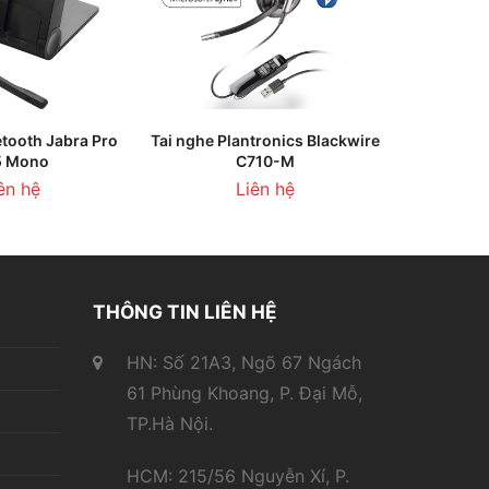
ÊN HỆ
THÊM VÀO GIỎ HÀNG
etooth Jabra Pro
Tai nghe Plantronics Blackwire
5 Mono
C710-M
ên hệ
Liên hệ
THÔNG TIN LIÊN HỆ
HN: Số 21A3, Ngõ 67 Ngách
61 Phùng Khoang, P. Đại Mỗ,
TP.Hà Nội.
HCM: 215/56 Nguyễn Xí, P.