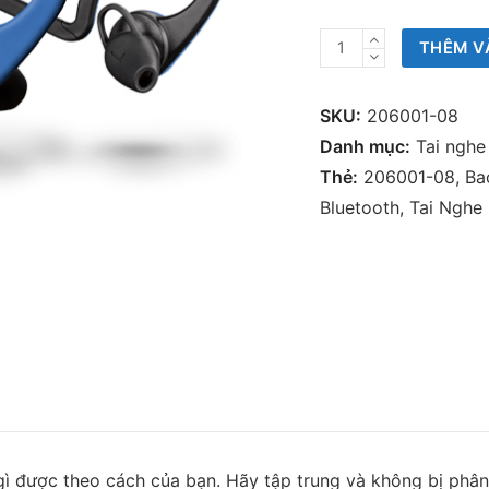
Tai
THÊM V
Nghe
Bluetooth
SKU:
206001-08
Plantronics
Danh mục:
Tai nghe
Backbeat
Thẻ:
206001-08
,
Ba
Fit
Bluetooth
,
Tai Nghe 
(206001-
08)
số
lượng
 gì được theo cách của bạn. Hãy tập trung và không bị phân