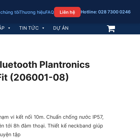
Hotline: 028 7300 0246
 chúng tôi
Thương hiệu
FAQ
Liên hệ
ÁP
TIN TỨC
DỰ ÁN
luetooth Plantronics
Fit (206001-08)
phạm vi kết nối 10m. Chuẩn chống nước IP57,
ên tới 8h đàm thoại. Thiết kế neckband giúp
luyện tập