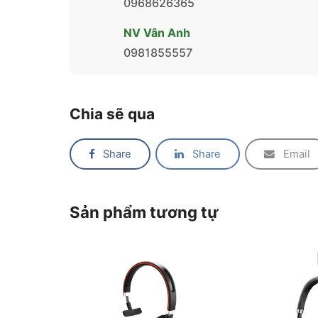
0968626365
NV Vân Anh
0981855557
Chia sẽ qua
Share
Share
Email
Sản phẩm tương tự