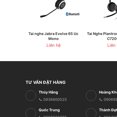
LIÊN HỆ
THÊM VÀO 
Tai nghe Jabra Evolve 65 Uc
Tai Nghe Plantro
Mono
C720
Liên hệ
Liên
TƯ VẤN ĐẶT HÀNG
Thúy Hằng
Hoàng Kh
📞 0936600525
📞 09069
Quốc Trung
Thành Đạ