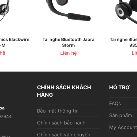
GIỎ HÀNG
THÊM VÀO GIỎ HÀNG
LI
nics Blackwire
Tai nghe Bluetooth Jabra
Tai nghe Blu
-M
Storm
93
 hệ
Liên hệ
Li
CHÍNH SÁCH KHÁCH
HỖ TRỢ
HÀNG
FAQs
oa
Bảo mật thông tin
Sản phẩm
97944
Chính sách bảo hành
My Account
t
Chính sách vận chuyển