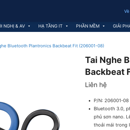
Về
I NGHỊ & AV
HẠ TẦNG IT
PHẦN MỀM
GIẢI PH
ghe Bluetooth Plantronics Backbeat Fit (206001-08)
Tai Nghe B
Backbeat 
Liên hệ
P/N: 206001-08
Bluetooth 3.0, 
phủ sơn nano. L
thoải mái trong 