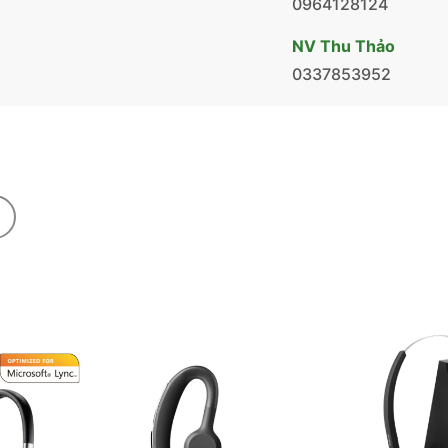
0964128124
NV Thu Thảo
0337853952