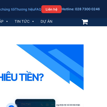
Hotline: 028 7300 0246
 chúng tôi
Thương hiệu
FAQ
Liên hệ
ÁP
TIN TỨC
DỰ ÁN