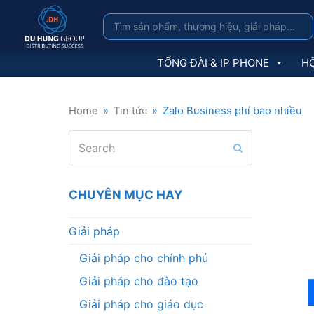
TỔNG ĐÀI & IP PHONE
HỘ
Home
»
Tin tức
»
Zalo Business phí bao nhiều
Search
Submit
CHUYÊN MỤC HAY
Giải pháp
Giải pháp cho chính phủ
Giải pháp cho đào tạo
Giải pháp cho giáo dục