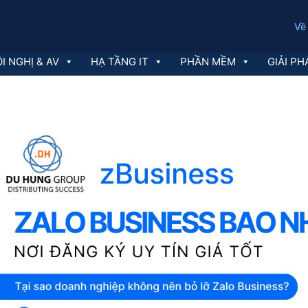
Về
I NGHỊ & AV
HẠ TẦNG IT
PHẦN MỀM
GIẢI PH