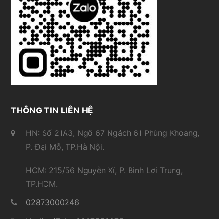
THÔNG TIN LIÊN HỆ
HN: Số 21A3, Ngõ 67 Ngách 61 Phùng Khoang,
P. Đại Mỗ, TP.Hà Nội.
HCM: 215/56 Nguyễn Xí, P. Bình Lợi Trung,
TP.HCM.
02873000246