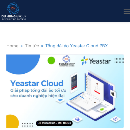
Home
»
Tin tức
»
Tổng đài ảo Yeastar Cloud PBX