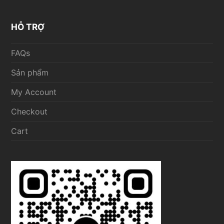
HỖ TRỢ
FAQs
Sản phẩm
My Account
Checkout
Cart