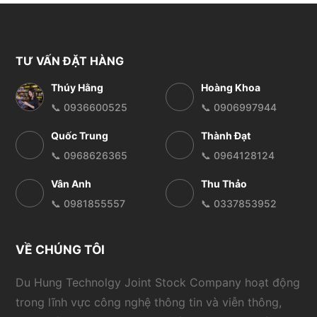
TƯ VẤN ĐẶT HÀNG
Thúy Hằng
Hoàng Khoa
📞 0936600525
📞 0906997944
Quốc Trung
Thành Đạt
📞 0968626365
📞 0964128124
Vân Anh
Thu Thảo
📞 0981855557
📞 0337853952
VỀ CHÚNG TÔI
Du Hung Technolgy Joint Stock Company hoạt động
trong lĩnh vực công nghệ thông tin và viễn thông,