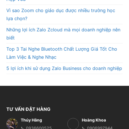
Vì sao Zoom cho giáo dục được nhiều trường học
lựa chọn?
Những lợi ích Zalo Zcloud mà mọi doanh nghiệp nên
biết
Top 3 Tai Nghe Bluetooth Chất Lượng Giá Tốt Cho
Làm Việc & Nghe Nhạc
5 lợi ích khi sử dụng Zalo Business cho doanh nghiệp
TƯ VẤN ĐẶT HÀNG
Thúy Hằng
Hoàng Khoa
📞 0936600525
📞 0906997944