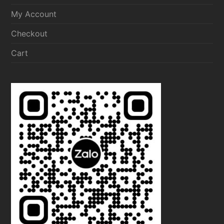
My Account
Checkout
Cart