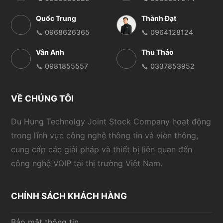
Quốc Trung
Thành Đạt
📞 0968626365
📞 0964128124
Vân Anh
Thu Thảo
📞 0981855557
📞 0337853952
VỀ CHÚNG TÔI
Du Hung Technolgy Joint Stock Company hoạt động
trong lĩnh vực công nghệ thông tin và viễn thông,
cung cấp các giải pháp và thiết bị liên quan đến
công nghệ VOIP tại thị trường Việt Nam.
CHÍNH SÁCH KHÁCH HÀNG
Bảo mật thông tin