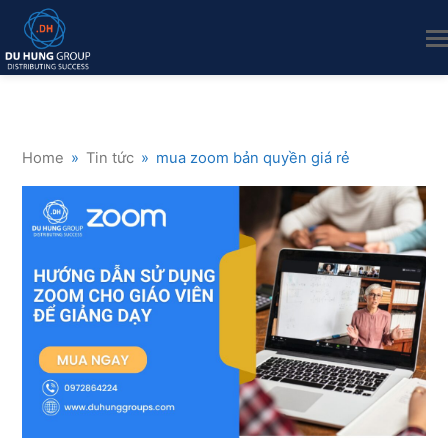
Home
»
Tin tức
»
mua zoom bản quyền giá rẻ