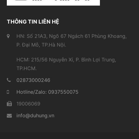
THÔNG TIN LIÊN HỆ
HN: Số 21A3, Ngõ 67 Ngách 61 Phùng Khoang,
P. Đại Mỗ, TP.Hà Nội.
HCM: 215/56 Nguyễn Xí, P. Bình Lợi Trung,
TP.HCM.
02873000246
Hotline/Zalo: 0937550075
19006069
info@duhung.vn