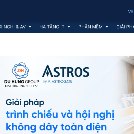
Về
I NGHỊ & AV
HẠ TẦNG IT
PHẦN MỀM
GIẢI PH