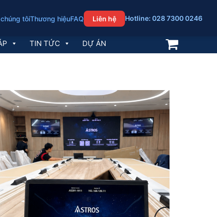
Hotline: 028 7300 0246
 chúng tôi
Thương hiệu
FAQ
Liên hệ
ÁP
TIN TỨC
DỰ ÁN