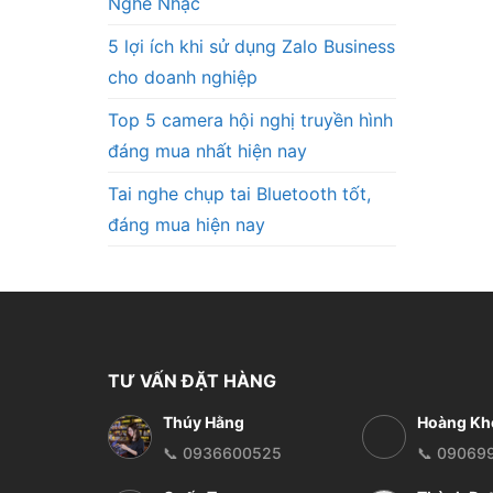
Nghe Nhạc
5 lợi ích khi sử dụng Zalo Business
cho doanh nghiệp
Top 5 camera hội nghị truyền hình
đáng mua nhất hiện nay
Tai nghe chụp tai Bluetooth tốt,
đáng mua hiện nay
TƯ VẤN ĐẶT HÀNG
Thúy Hằng
Hoàng Kh
📞 0936600525
📞 09069