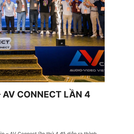
 – AV CONNECT LẦN 4
ìn – AV Connect lần thứ 4 đã diễn ra thành