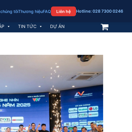
Hotline: 028 7300 0246
 chúng tôi
Thương hiệu
FAQ
Liên hệ
ÁP
TIN TỨC
DỰ ÁN