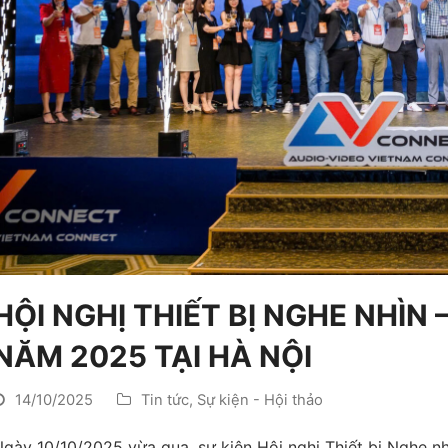
HỘI NGHỊ THIẾT BỊ NGHE NHÌN
NĂM 2025 TẠI HÀ NỘI
14/10/2025
Tin tức
,
Sự kiện - Hội thảo
gày 10/10/2025 vừa qua, sự kiện Hội nghị Thiết bị Nghe nh