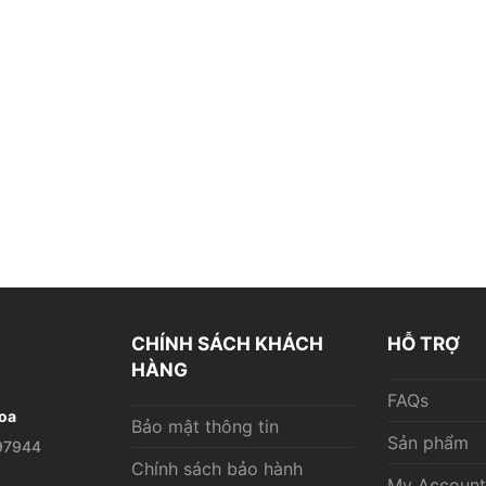
CHÍNH SÁCH KHÁCH
HỖ TRỢ
HÀNG
FAQs
oa
Bảo mật thông tin
Sản phẩm
97944
Chính sách bảo hành
My Account