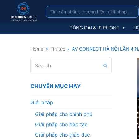
TỔNG ĐÀI & IP PHONE
HỘ
Home
»
Tin tức
»
AV CONNECT HÀ NỘI LẦN 4 N
Search
Submit
CHUYÊN MỤC HAY
Giải pháp
Giải pháp cho chính phủ
Giải pháp cho đào tạo
Giải pháp cho giáo dục