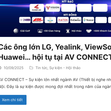
Các ông lớn LG, Yealink, ViewSo
Huawei… hội tụ tại AV CONNEC
10/09/2025
Tin tức
,
Sự kiện - Hội thảo
V CONNECT – Sự kiện lớn nhất ngành AV (Thiết bị nghe nhìn
ội. Đây là sự kiện được mong đợi nhất trong năm của ngà
Xem chi tiết