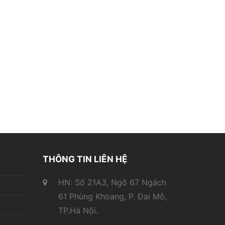
THÔNG TIN LIÊN HỆ
HN: Số 21A3, Ngõ 67 Ngách
61 Phùng Khoang, P. Đại Mỗ,
TP.Hà Nội.