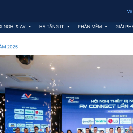
Về
I NGHỊ & AV
HẠ TẦNG IT
PHẦN MỀM
GIẢI PH
ĂM 2025