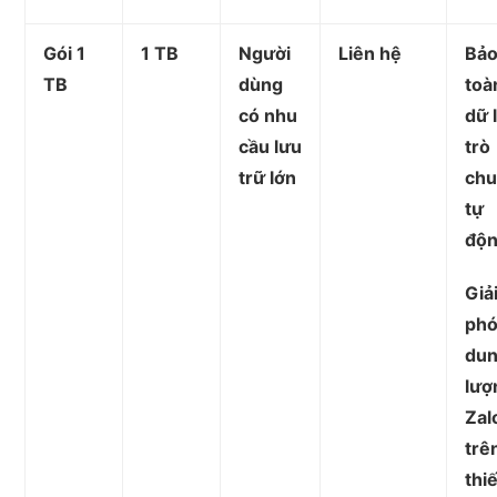
Gói 1
1 TB
Người
Liên hệ
Bả
TB
dùng
toà
có nhu
dữ 
cầu lưu
trò
trữ lớn
ch
tự
độ
Giả
ph
du
lượ
Zal
trê
thiế