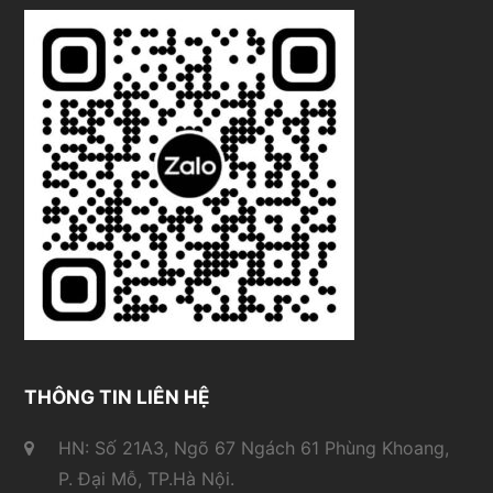
THÔNG TIN LIÊN HỆ
HN: Số 21A3, Ngõ 67 Ngách 61 Phùng Khoang,
P. Đại Mỗ, TP.Hà Nội.