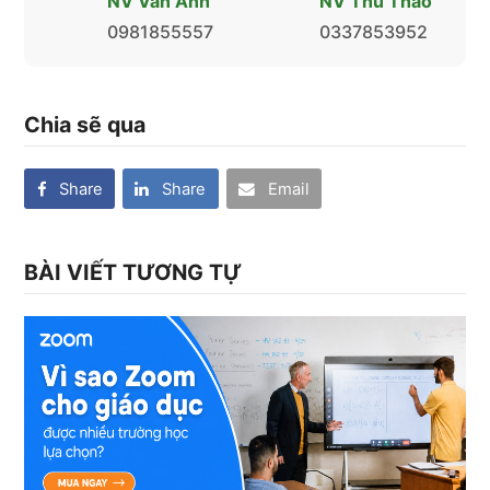
NV Vân Anh
NV Thu Thảo
0981855557
0337853952
Chia sẽ qua
Share
Share
Email
BÀI VIẾT TƯƠNG TỰ