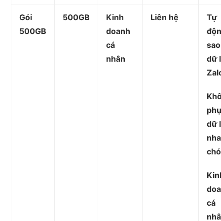
Gói
500GB
Kinh
Liên hệ
Tự
500GB
doanh
độ
cá
sao
nhân
dữ 
Zal
Khô
ph
dữ 
nh
ch
Kin
do
cá
nhâ