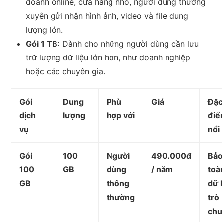
doanh online, cửa hàng nhỏ, người dùng thường
xuyên gửi nhận hình ảnh, video và file dung
lượng lớn.
Gói 1 TB:
Dành cho những người dùng cần lưu
trữ lượng dữ liệu lớn hơn, như doanh nghiệp
hoặc các chuyên gia.
Gói
Dung
Phù
Giá
Đặ
dịch
lượng
hợp với
đi
vụ
nổi
Gói
100
Người
490.000đ
Bả
100
GB
dùng
/ năm
toà
GB
thông
dữ 
thường
trò
ch