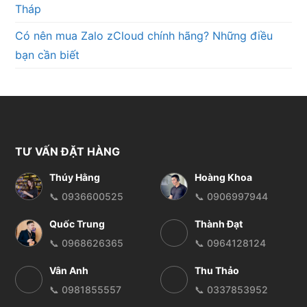
Tháp
Có nên mua Zalo zCloud chính hãng? Những điều
bạn cần biết
TƯ VẤN ĐẶT HÀNG
Thúy Hằng
Hoàng Khoa
📞 0936600525
📞 0906997944
Quốc Trung
Thành Đạt
📞 0968626365
📞 0964128124
Vân Anh
Thu Thảo
📞 0981855557
📞 0337853952