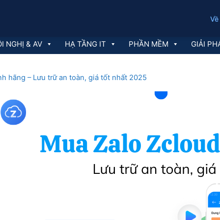
Về
I NGHỊ & AV
HẠ TẦNG IT
PHẦN MỀM
GIẢI PH
h hãng – Lưu trữ an toàn, giá tốt nhất 2025