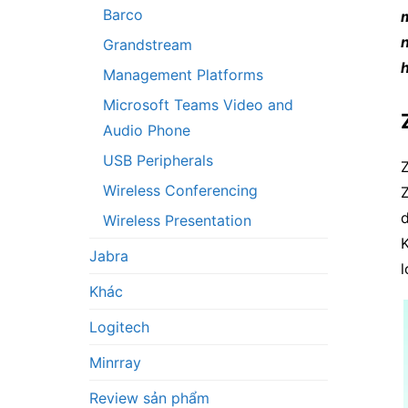
Barco
m
n
Grandstream
h
Management Platforms
Microsoft Teams Video and
Audio Phone
USB Peripherals
Z
Wireless Conferencing
Z
d
Wireless Presentation
K
Jabra
l
Khác
Logitech
Minrray
Review sản phẩm