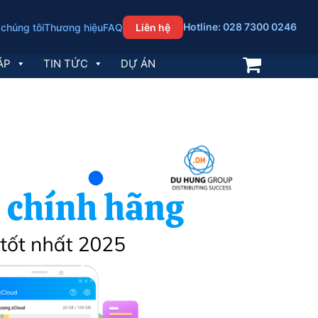
Hotline: 028 7300 0246
 chúng tôi
Thương hiệu
FAQ
Liên hệ
ÁP
TIN TỨC
DỰ ÁN