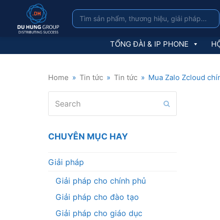
TỔNG ĐÀI & IP PHONE
HỘ
Home
»
Tin tức
»
Tin tức
»
Mua Zalo Zcloud chín
Search
Submit
CHUYÊN MỤC HAY
Giải pháp
Giải pháp cho chính phủ
Giải pháp cho đào tạo
Giải pháp cho giáo dục