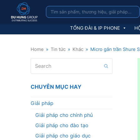
TỔNG ĐÀI & IP PHONE
HỘ
Home
»
Tin tức
»
Khác
»
Micro gắn trần Shure S
Search
Submit
CHUYÊN MỤC HAY
Giải pháp
Giải pháp cho chính phủ
Giải pháp cho đào tạo
Giải pháp cho giáo dục