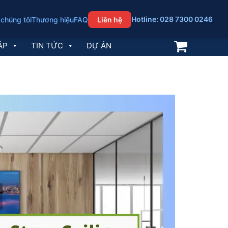
Hotline: 028 7300 0246
 chúng tôi
Thương hiệu
FAQ
Liên hệ
ÁP
TIN TỨC
DỰ ÁN