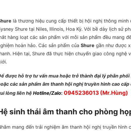
Shure
là thương hiệu cung cấp thiết bị hội nghị thông min
ysney Shure tại Niles, Illinois, Hoa Kỳ. Với bề dày lịch sử 
mắt hàng loạt các sản phẩm với mỗi sản phẩm đều mang đến
nghiệm hoàn hảo. Các sản phẩm của
Shure
gần như được x
hanh. Hiện tại, Shure đã thực hiện chuyển giao công nghệ v
iới.
ể được hỗ trợ tư vấn mua hoặc trở thành đại lý phân phối
hoặc các sản phẩm âm thanh hội nghị truyền hình cao cấp
0945236013
(Mr.Hùng)
ui lòng liên hệ
Hotline/Zalo
:
Hệ sinh thái âm thanh cho phòng h
Nhằm mang đến trải nghiệm âm thanh hội nghị truyền hình 