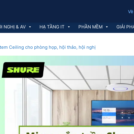
Về
I NGHỊ & AV
HẠ TẦNG IT
PHẦN MỀM
GIẢI PH
tem Ceiling cho phòng họp, hội thảo, hội nghị