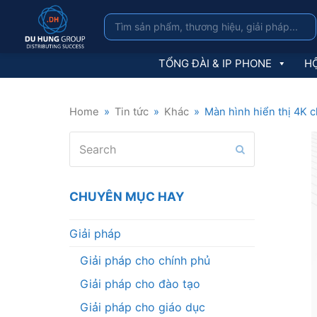
TỔNG ĐÀI & IP PHONE
HỘ
Home
»
Tin tức
»
Khác
»
Màn hình hiển thị 4K c
Search
Submit
CHUYÊN MỤC HAY
Giải pháp
Giải pháp cho chính phủ
Giải pháp cho đào tạo
Giải pháp cho giáo dục