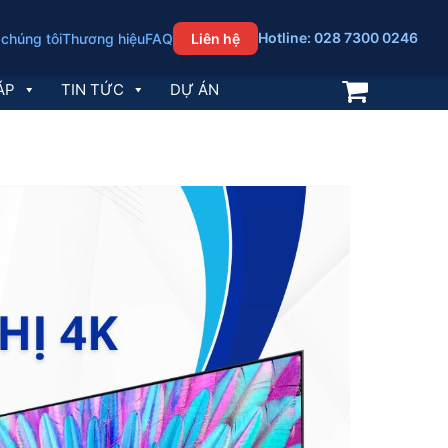
Hotline: 028 7300 0246
 chúng tôi
Thương hiệu
FAQ
Liên hệ
ÁP
TIN TỨC
DỰ ÁN