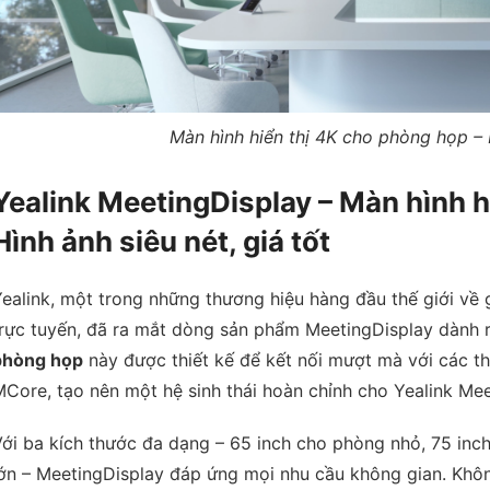
Màn hình hiển thị 4K cho phòng họp – H
Yealink MeetingDisplay – Màn hình h
Hình ảnh siêu nét, giá tốt
ealink, một trong những thương hiệu hàng đầu thế giới về gi
trực tuyến, đã ra mắt dòng sản phẩm MeetingDisplay dành 
phòng họp
này được thiết kế để kết nối mượt mà với các t
Core, tạo nên một hệ sinh thái hoàn chỉnh cho Yealink Mee
ới ba kích thước đa dạng – 65 inch cho phòng nhỏ, 75 inc
ớn – MeetingDisplay đáp ứng mọi nhu cầu không gian. Không 