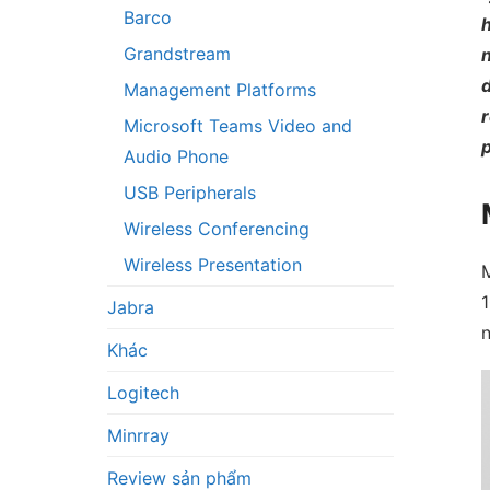
Barco
h
Grandstream
n
Management Platforms
r
Microsoft Teams Video and
p
Audio Phone
USB Peripherals
Wireless Conferencing
Wireless Presentation
M
1
Jabra
n
Khác
Logitech
Minrray
Review sản phẩm