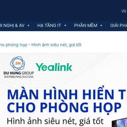
Về
I NGHỊ & AV
HẠ TẦNG IT
PHẦN MỀM
GIẢI PH
ho phòng họp – Hình ảnh siêu nét, giá tốt