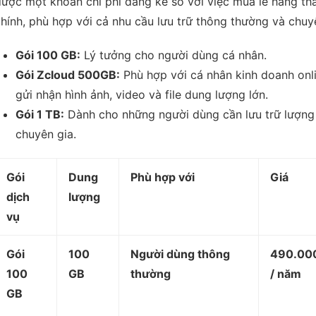
ược một khoản chi phí đáng kể so với việc mua lẻ hàng th
hính, phù hợp với cả nhu cầu lưu trữ thông thường và chuy
Gói 100 GB:
Lý tưởng cho người dùng cá nhân.
Gói Zcloud 500GB:
Phù hợp với cá nhân kinh doanh onl
gửi nhận hình ảnh, video và file dung lượng lớn.
Gói 1 TB:
Dành cho những người dùng cần lưu trữ lượng 
chuyên gia.
Gói
Dung
Phù hợp với
Giá
dịch
lượng
vụ
Gói
100
Người dùng thông
490.00
100
GB
thường
/ năm
GB