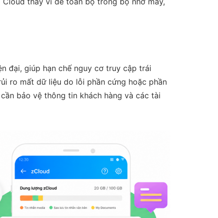
g Cloud thay vì để toàn bộ trong bộ nhớ máy,
n đại, giúp hạn chế nguy cơ truy cập trái
rủi ro mất dữ liệu do lỗi phần cứng hoặc phần
 cần bảo vệ thông tin khách hàng và các tài