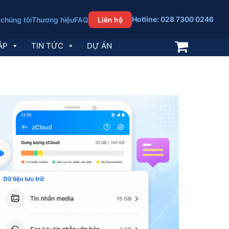
Hotline: 028 7300 0246
 chúng tôi
Thương hiệu
FAQ
Liên hệ
ÁP
TIN TỨC
DỰ ÁN