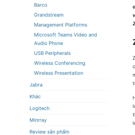
Barco
d
Grandstream
v
Z
Management Platforms
Microsoft Teams Video and
Audio Phone
USB Peripherals
Z
Wireless Conferencing
c
Wireless Presentation
m
t
Jabra
Khác
H
l
Logitech
t
Minrray
l
Review sản phẩm