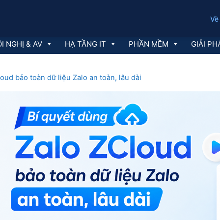
Về
I NGHỊ & AV
HẠ TẦNG IT
PHẦN MỀM
GIẢI PH
oud bảo toàn dữ liệu Zalo an toàn, lâu dài