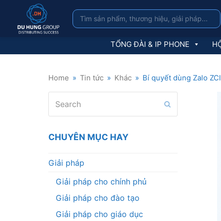
TỔNG ĐÀI & IP PHONE
HỘ
Home
»
Tin tức
»
Khác
»
Bí quyết dùng Zalo ZCl
Search
Submit
CHUYÊN MỤC HAY
Giải pháp
Giải pháp cho chính phủ
Giải pháp cho đào tạo
Giải pháp cho giáo dục