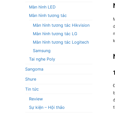
Màn hình LED
Màn hình tương tác
M
Màn hình tương tác Hikvision
d
n
Màn hình tương tác LG
k
Màn hình tương tác Logitech
Samsung
Tai nghe Poly
Sangoma
Shure
Đ
Tin tức
b
Review
đ
t
Sự kiện – Hội thảo