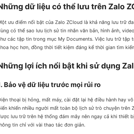
Những dữ liệu có thể lưu trên Zalo 
ột ưu điểm nổi bật của Zalo ZCloud là khả năng lưu trữ đa
ùng có thể sao lưu lịch sử tin nhắn văn bản, hình ảnh, vide
hư các tập tin trong mục My Documents. Việc lưu trữ tập tr
hoa học hơn, đồng thời tiết kiệm đáng kể thời gian tìm kiếm
Những lợi ích nổi bật khi sử dụng Za
1. Bảo vệ dữ liệu trước mọi rủi ro
iện thoại bị hỏng, mất máy, cài đặt lại hệ điều hành hay 
iến khiến nhiều người mất toàn bộ lịch sử trò chuyện trên Z
ược lưu trữ trên hệ thống đám mây nên ngay cả khi thiết b
hông tin chỉ với vài thao tác đơn giản.