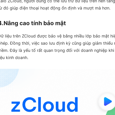
alo ZCloud, người dùng có thể lưu trữ dữ liệu trên nền tản
ừ đó giúp điện thoại hoạt động ổn định và mượt mà hơn.
4.Nâng cao tính bảo mật
ữ liệu trên ZCloud được bảo vệ bằng nhiều lớp bảo mật hiệ
hép. Đồng thời, việc sao lưu định kỳ cũng giúp giảm thiểu 
ềm. Đây là yếu tố rất quan trọng đối với doanh nghiệp khi
iệu kinh doanh.