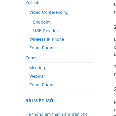
Yealink
Đ
g
Video Conferencing
Endpoint
USB Devides
Wireless IP Phone
M
c
Zoom Rooms
k
Zoom
T
Meeting
n
Webinar
Zoom Rooms
BÀI VIẾT MỚI
H
d
Hệ thống âm thanh âm trần cho