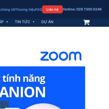
Hotline: 028 7300 0246
 chúng tôi
Thương hiệu
FAQ
Liên hệ
ÁP
TIN TỨC
DỰ ÁN