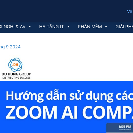
Về
I NGHỊ & AV
HẠ TẦNG IT
PHẦN MỀM
GIẢI PH
áng 9 2024