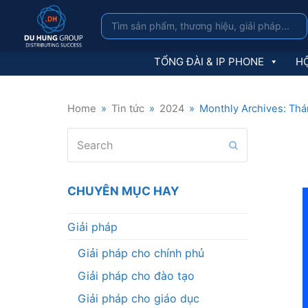
TỔNG ĐÀI & IP PHONE
HỘ
Home
»
Tin tức
»
2024
»
Monthly Archives: Th
Search
Submit
CHUYÊN MỤC HAY
Giải pháp
Giải pháp cho chính phủ
Giải pháp cho đào tạo
Giải pháp cho giáo dục