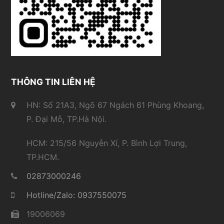
THÔNG TIN LIÊN HỆ
HN: Số 21A3, Ngõ 67 Ngách 61 Phùng Khoang,
P. Đại Mỗ, TP.Hà Nội.
HCM: 215/56 Nguyễn Xí, P. Bình Lợi Trung,
TP.HCM.
02873000246
Hotline/Zalo: 0937550075
19006069