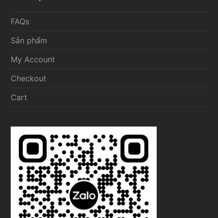
FAQs
Sản phẩm
My Account
Checkout
Cart