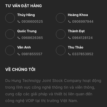
TƯ VẤN ĐẶT HÀNG
Thúy Hằng
Hoàng Khoa
📞 0936600525
📞 0906997944
Quốc Trung
Thành Đạt
📞 0968626365
📞 0964128124
Vân Anh
Thu Thảo
📞 0981855557
📞 0337853952
VỀ CHÚNG TÔI
Du Hung Technolgy Joint Stock Company hoạt động
trong lĩnh vực công nghệ thông tin và viễn thông,
cung cấp các giải pháp và thiết bị liên quan đến
công nghệ VOIP tại thị trường Việt Nam.