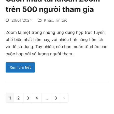
trên 500 người tham gia
26/01/2024
Khác
,
Tin tức
Zoom là một trong những ứng dụng họp trực tuyến
phổ biến nhất hiện nay, với nhiều tính năng tiện ích
và dễ sử dụng. Tuy nhiên, nếu bạn muốn tổ chức các
cuộc họp với số lượng người tham…
Xem chi tiết
Page
Page
Page
Page
Page
1
2
3
4
…
8
Next