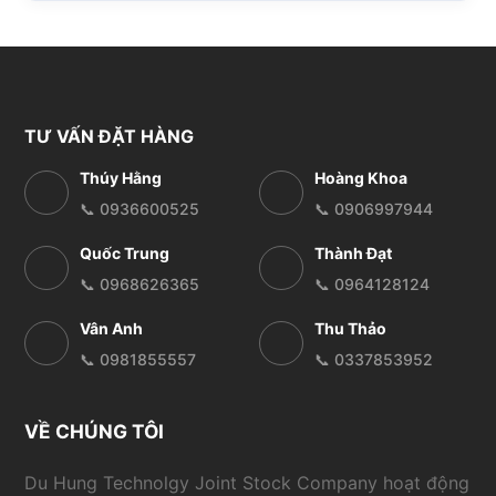
TƯ VẤN ĐẶT HÀNG
Thúy Hằng
Hoàng Khoa
📞 0936600525
📞 0906997944
Quốc Trung
Thành Đạt
📞 0968626365
📞 0964128124
Vân Anh
Thu Thảo
📞 0981855557
📞 0337853952
VỀ CHÚNG TÔI
Du Hung Technolgy Joint Stock Company hoạt động