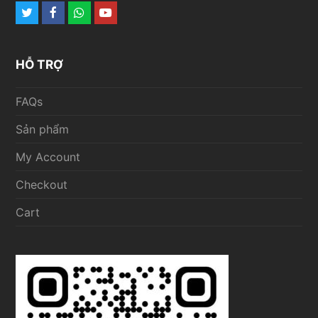
Twitter
Facebook
Whatsapp
Youtube
HỖ TRỢ
FAQs
Sản phẩm
My Account
Checkout
Cart