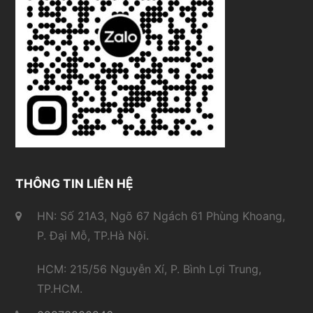
THÔNG TIN LIÊN HỆ
HN: Số 21A3, Ngõ 67 Ngách 61 Phùng Khoang,
P. Đại Mỗ, TP.Hà Nội.
HCM: 215/56 Nguyễn Xí, P. Bình Lợi Trung,
TP.HCM.