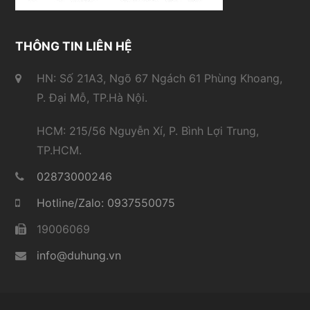
THÔNG TIN LIÊN HỆ
HN: Số 21A3, Ngõ 67 Ngách 61 Phùng Khoang,
P. Đại Mỗ, TP.Hà Nội.
HCM: 215/56 Nguyễn Xí, P. Bình Lợi Trung,
TP.HCM.
02873000246
Hotline/Zalo: 0937550075
19006069
info@duhung.vn