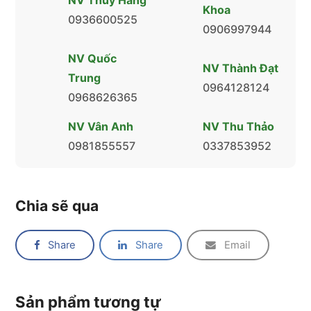
NV Thúy Hằng
Khoa
0936600525
0906997944
NV Quốc
NV Thành Đạt
Trung
0964128124
0968626365
NV Vân Anh
NV Thu Thảo
0981855557
0337853952
Chia sẽ qua
Share
Share
Email
Sản phẩm tương tự