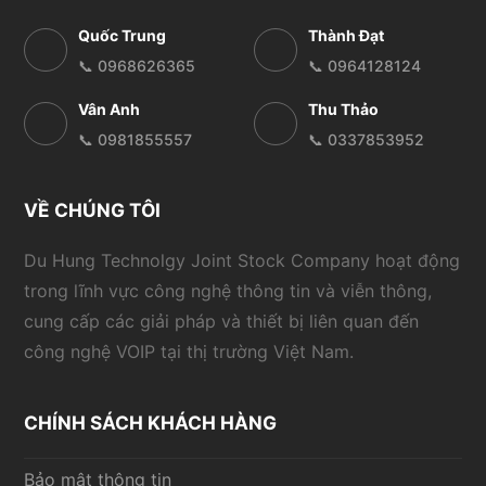
Quốc Trung
Thành Đạt
📞 0968626365
📞 0964128124
Vân Anh
Thu Thảo
📞 0981855557
📞 0337853952
VỀ CHÚNG TÔI
Du Hung Technolgy Joint Stock Company hoạt động
trong lĩnh vực công nghệ thông tin và viễn thông,
cung cấp các giải pháp và thiết bị liên quan đến
công nghệ VOIP tại thị trường Việt Nam.
CHÍNH SÁCH KHÁCH HÀNG
Bảo mật thông tin