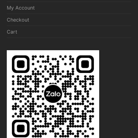
My Account
Checkout
Cart