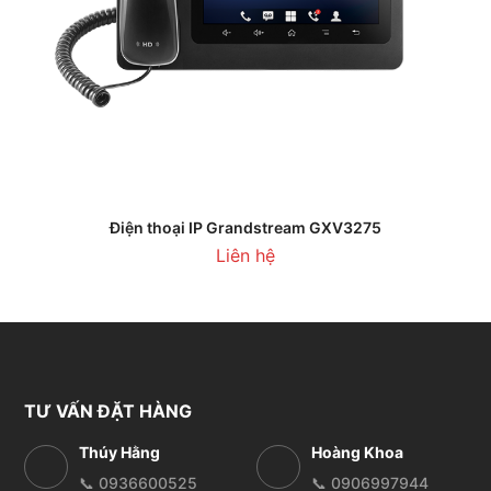
Điện thoại IP Grandstream GXV3275
Liên hệ
TƯ VẤN ĐẶT HÀNG
Thúy Hằng
Hoàng Khoa
📞 0936600525
📞 0906997944